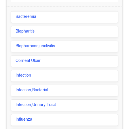
Bacteremia
Blepharitis
Blepharoconjunctivitis
Corneal Ulcer
Infection
Infection,Bacterial
Infection,Urinary Tract
Influenza