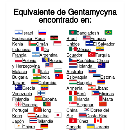
Equivalente de
Gentamycyna
encontrado en:
Israel
Bangladesh
Federación Rusa
Brasil
Estados
Kenia
Omán
Unidos
El Salvador
Indonesia
De
México
Francia
Argentina
Ecuador
Turquía
Polonia
Bosnia
República Checa
y Herzegovina
Holanda
Malasia
Italia
Australia
Bulgaria
India
Eslovaquia
Estonia
Taiwan
Colombia
Hungría
Grecia
Armenia
Líbano
Venezuela
Perú
Filipinas
Finlandia
España
Irlanda
Malta
Georgia
Singapur
Portugal
Hong
China
Corea del
Kong
Austria
Sur
Costa Rica
Japón
Tailandia
Túnez
Chipre
Canadá
Ucrania