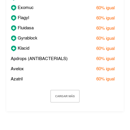
Exomuc
60%
igual
Flagyl
60%
igual
Fluidasa
60%
igual
Gyrablock
60%
igual
Klacid
60%
igual
Apdrops (ANTIBACTERIALS)
60%
igual
Avelox
60%
igual
Azatril
60%
igual
CARGAR MÁS