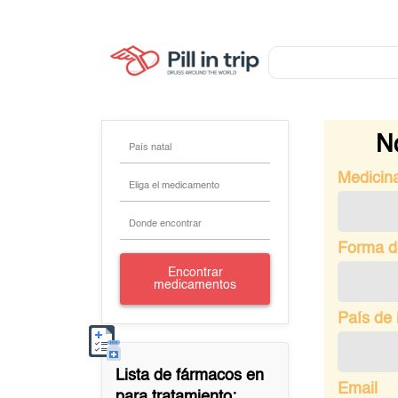
No
País natal
Medicin
Eliga el medicamento
Donde encontrar
Forma d
Encontrar
medicamentos
País de 
Lista de fármacos en
Email
para tratamiento: