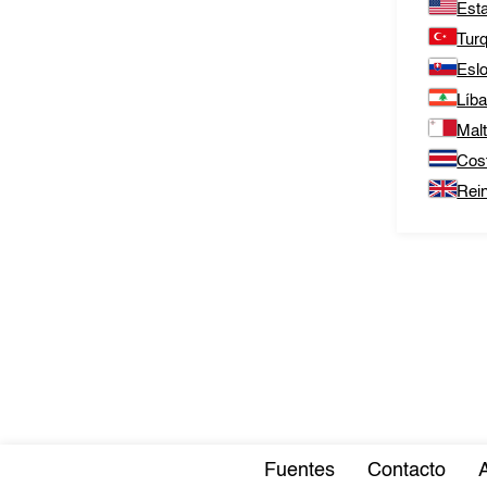
Est
Tur
Esl
Líb
Mal
Cos
Rei
Fuentes
Contacto