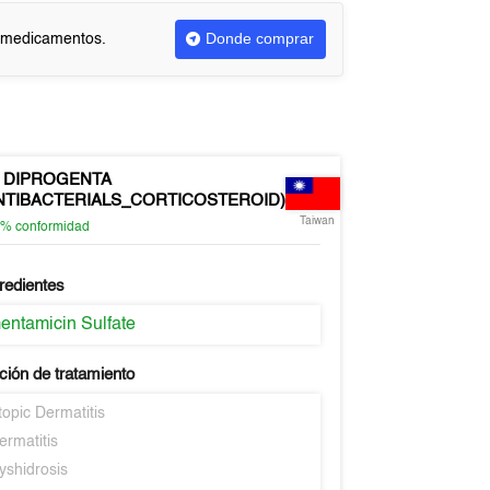
Donde comprar
r medicamentos.
DIPROGENTA
NTIBACTERIALS_CORTICOSTEROID)
Taiwan
0%
conformidad
redientes
entamicin Sulfate
ión de tratamiento
topic Dermatitis
ermatitis
yshidrosis