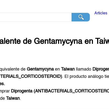
Articles
alente de
Gentamycyna
en
Tai
equivalente de
Gentamycyna
en
Taiwan
llamado
Diproge
CTERIALS_CORTICOSTEROID)
. El producto análogo t
es.
mprar
Diprogenta (ANTIBACTERIALS_CORTICOSTERO
 de
Taiwan
.