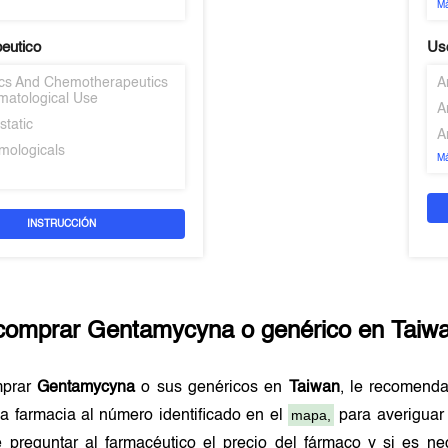
M
peutico
Uso
tics And Chemotherapeutics
A
matological Use
A
static
A
mologicals
M
INSTRUCCIÓN
comprar
Gentamycyna
o genérico en
Taiw
mprar
Gentamycyna
o sus genéricos en
Taiwan
, le recomend
mapa,
a farmacia al número identificado en el
para averiguar 
 preguntar al farmacéutico el precio del fármaco y si es n