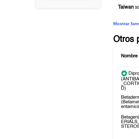
Taiwan
so
Mostrar far
Otros 
Nombre
Dipro
(ANTIB
_CORTI
D)
Betader
(Betame
entamicin
Betage
ERIALS
STEROI