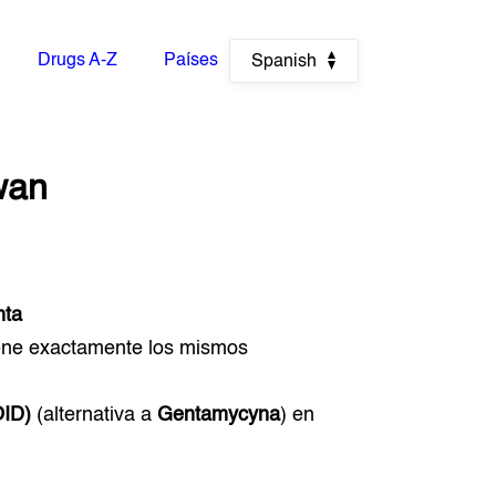
Drugs A-Z
Países
Spanish
wan
nta
iene exactamente los mismos
ID)
(alternativa a
Gentamycyna
) en