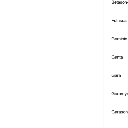
Betason
Futusoa
Gamicin
Ganta
Gara
Garamyc
Garason