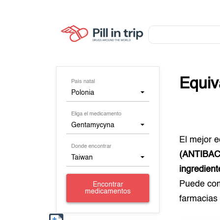
Equiv
País natal
Polonia
Eliga el medicamento
Gentamycyna
El mejor 
Donde encontrar
(ANTIBA
Taiwan
ingredient
Puede co
Encontrar
medicamentos
farmacias