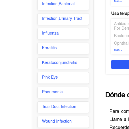
Más
Infection,Bacterial
Uso tera
Infection,Urinary Tract
Antibio
For Der
Influenza
Bacterio
Ophthal
Keratitis
Más
Keratoconjunctivitis
Pink Eye
Pneumonia
Dónde 
Tear Duct Infection
Para co
Llame a l
Wound Infection
Recuerde