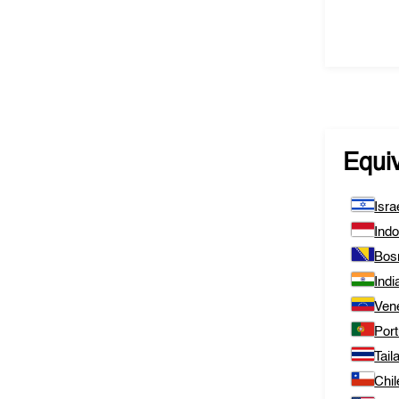
Equi
Isra
Ind
Bos
Indi
Ven
Port
Tail
Chil