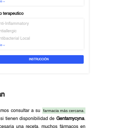
ás
 terapeutico
nti-Inflammatory
ntiallergic
ntibacterial Local
ás
INSTRUCCIÓN
an
farmacia más cercana.
amos consultar a su
si tienen disponibilidad de
Gentamycyna
.
ecesaria una receta, muchos fármacos en