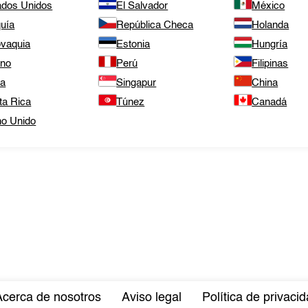
ados Unidos
El Salvador
México
quía
República Checa
Holanda
ovaquia
Estonia
Hungría
ano
Perú
Filipinas
ta
Singapur
China
ta Rica
Túnez
Canadá
no Unido
Acerca de nosotros
Aviso legal
Política de privaci