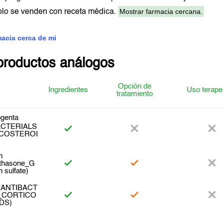
Mostrar farmacia cercana.
lo se venden con receta médica.
macia cerca de mi
productos análogos
Opción de
Ingredientes
Uso terape
tratamiento
genta
ACTERIALS
COSTEROI
m
thasone_G
 sulfate)
n(ANTIBACT
_CORTICO
DS)