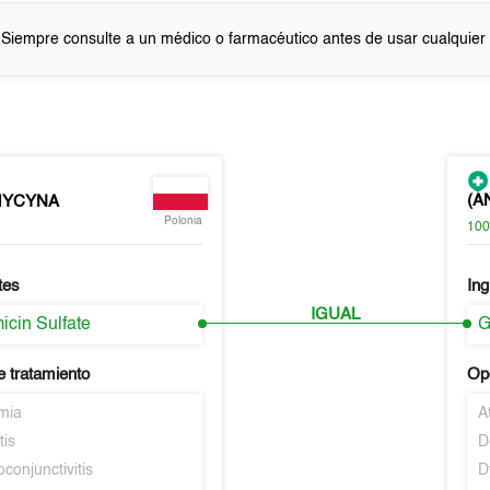
 Siempre consulte a un médico o farmacéutico antes de usar cualquie
(A
MYCYNA
Polonia
10
tes
Ing
IGUAL
icin Sulfate
G
e tratamiento
Opc
mia
A
tis
D
conjunctivitis
D