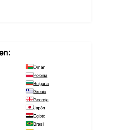
en:
Omán
Polonia
Bulgaria
Grecia
Georgia
Japón
Egipto
Brasil