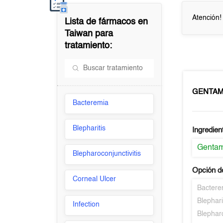
Atención!
Lista de fármacos en
Taiwan
para
tratamiento:
GENTA
Bacteremia
Blepharitis
Ingredien
Gentam
Blepharoconjunctivitis
Opción d
Corneal Ulcer
Bactere
Blephari
Infection
Blepharo