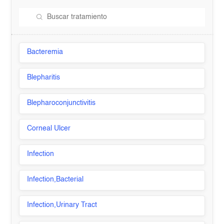
Bacteremia
Blepharitis
Blepharoconjunctivitis
Corneal Ulcer
Infection
Infection,Bacterial
Infection,Urinary Tract