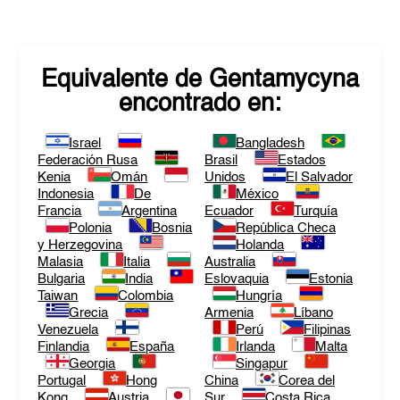
Equivalente de
Gentamycyna
encontrado en:
Israel
Bangladesh
Federación Rusa
Brasil
Estados
Kenia
Omán
Unidos
El Salvador
Indonesia
De
México
Francia
Argentina
Ecuador
Turquía
Polonia
Bosnia
República Checa
y Herzegovina
Holanda
Malasia
Italia
Australia
Bulgaria
India
Eslovaquia
Estonia
Taiwan
Colombia
Hungría
Grecia
Armenia
Líbano
Venezuela
Perú
Filipinas
Finlandia
España
Irlanda
Malta
Georgia
Singapur
Portugal
Hong
China
Corea del
Kong
Austria
Sur
Costa Rica