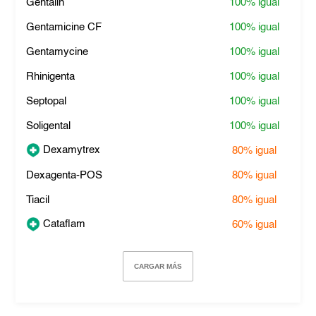
Gentalin
100%
igual
Gentamicine CF
100%
igual
Gentamycine
100%
igual
Rhinigenta
100%
igual
Septopal
100%
igual
Soligental
100%
igual
Dexamytrex
80%
igual
Dexagenta-POS
80%
igual
Tiacil
80%
igual
Cataflam
60%
igual
CARGAR MÁS