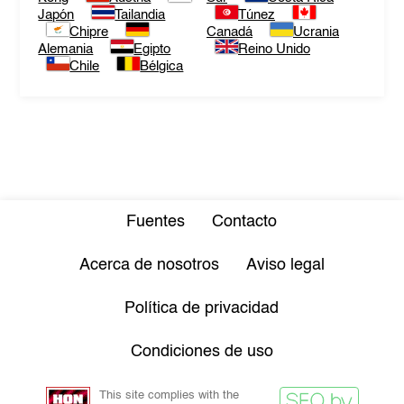
Japón
Tailandia
Túnez
Chipre
Canadá
Ucrania
Alemania
Egipto
Reino Unido
Chile
Bélgica
Fuentes
Contacto
Acerca de nosotros
Aviso legal
Política de privacidad
Condiciones de uso
This site complies with the