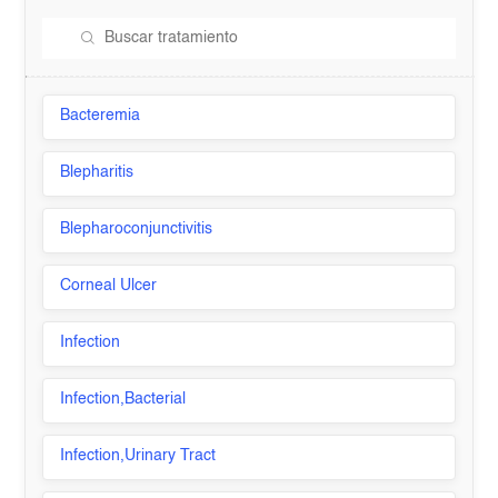
Bacteremia
Blepharitis
Blepharoconjunctivitis
Corneal Ulcer
Infection
Infection,Bacterial
Infection,Urinary Tract