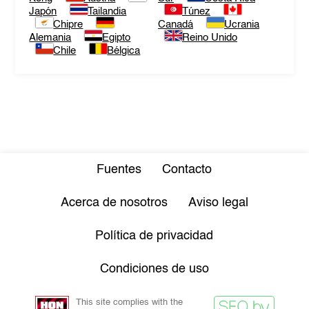
Japón
Tailandia
Túnez
Chipre
Canadá
Ucrania
Alemania
Egipto
Reino Unido
Chile
Bélgica
Fuentes
Contacto
Acerca de nosotros
Aviso legal
Política de privacidad
Condiciones de uso
This site complies with the