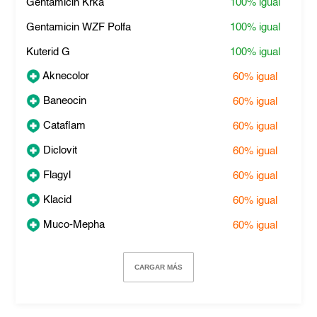
Gentamicin Krka
100%
igual
Gentamicin WZF Polfa
100%
igual
Kuterid G
100%
igual
Aknecolor
60%
igual
Baneocin
60%
igual
Cataflam
60%
igual
Diclovit
60%
igual
Flagyl
60%
igual
Klacid
60%
igual
Muco-Mepha
60%
igual
CARGAR MÁS