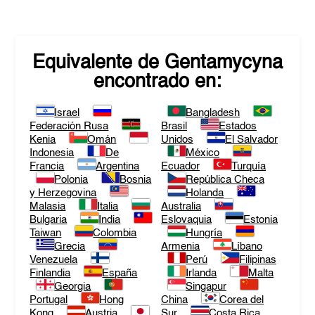
Equivalente de
Gentamycyna
encontrado en:
Israel
Bangladesh
Federación Rusa
Brasil
Estados
Kenia
Omán
Unidos
El Salvador
Indonesia
De
México
Francia
Argentina
Ecuador
Turquía
Polonia
Bosnia
República Checa
y Herzegovina
Holanda
Malasia
Italia
Australia
Bulgaria
India
Eslovaquia
Estonia
Taiwan
Colombia
Hungría
Grecia
Armenia
Líbano
Venezuela
Perú
Filipinas
Finlandia
España
Irlanda
Malta
Georgia
Singapur
Portugal
Hong
China
Corea del
Kong
Austria
Sur
Costa Rica