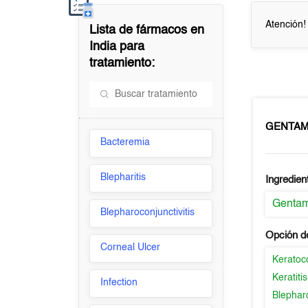
Atención!
Lista de fármacos en
India
para
tratamiento:
GENTA
Bacteremia
Blepharitis
Ingredien
Gentam
Blepharoconjunctivitis
Opción d
Corneal Ulcer
Keratoco
Keratitis
Infection
Blepharo