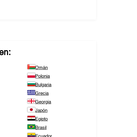
en:
Omán
Polonia
Bulgaria
Grecia
Georgia
Japón
Egipto
Brasil
Ecuador