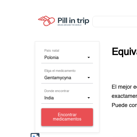
Equiv
País natal
Polonia
Eliga el medicamento
Gentamycyna
El mejor 
Donde encontrar
exactamen
India
Puede co
Encontrar
medicamentos