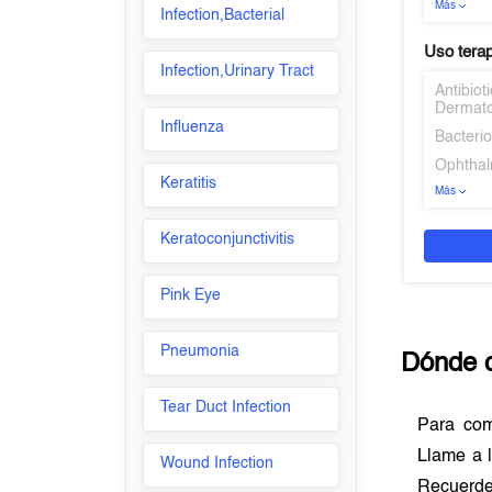
Más
Infection,Bacterial
Uso tera
Infection,Urinary Tract
Antibio
Dermato
Influenza
Bacterio
Ophthal
Keratitis
Más
Keratoconjunctivitis
Pink Eye
Pneumonia
Dónde 
Tear Duct Infection
Para co
Llame a l
Wound Infection
Recuerde 