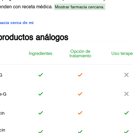
Mostrar farmacia cercana.
venden con receta médica.
macia cerca de mi
productos análogos
Opción de
Ingredientes
Uso terape
tratamiento
-G
te-G
in
cin