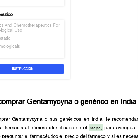
peutico
tics And Chemotherapeutics For
logical Use
static
mologicals
INSTRUCCIÓN
comprar
Gentamycyna
o genérico en
India
mprar
Gentamycyna
o sus genéricos en
India
, le recomenda
mapa,
a farmacia al número identificado en el
para averiguar 
preguntar al farmacéutico el precio del fármaco y si es nece