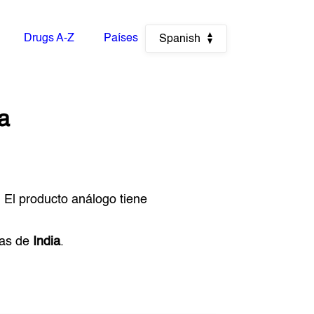
Drugs A-Z
Países
Spanish
ia
. El producto análogo tiene
ias de
India
.