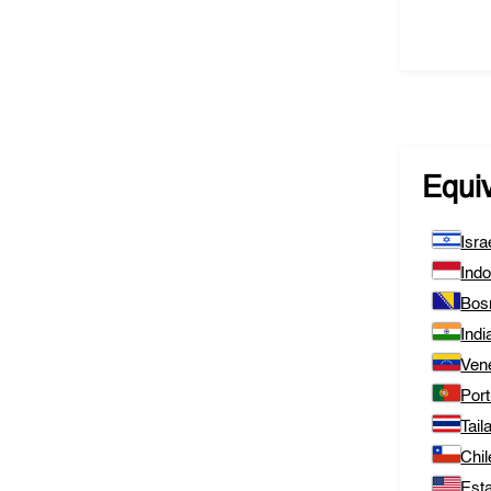
Equi
Isra
Ind
Bos
Indi
Ven
Port
Tail
Chil
Est