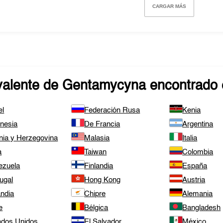
CARGAR MÁS
valente de
Gentamycyna
encontrado 
el
Federación Rusa
Kenia
onesia
De Francia
Argentina
nia y Herzegovina
Malasia
Italia
a
Taiwan
Colombia
ezuela
Finlandia
España
ugal
Hong Kong
Austria
andia
Chipre
Alemania
e
Bélgica
Bangladesh
ados Unidos
El Salvador
México