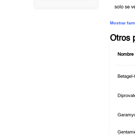
solo se 
Mostrar far
Otros 
Nombre
Betagel
Diprova
Garamyc
Gentami