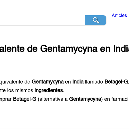
Articles
alente de
Gentamycyna
en
Ind
equivalente de
Gentamycyna
en
India
llamado
Betagel-G
te los mismos
ingredientes.
mprar
Betagel-G
(alternativa a
Gentamycyna
) en farmac