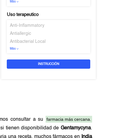
Más
Uso terapeutico
Anti-Inflammatory
Antiallergic
Antibacterial Local
Más
INSTRUCCIÓN
farmacia más cercana.
mos consultar a su
si tienen disponibilidad de
Gentamycyna
.
saria una receta, muchos fármacos en
India