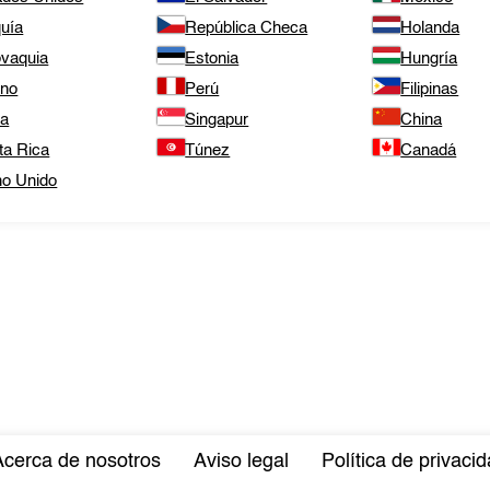
quía
República Checa
Holanda
ovaquia
Estonia
Hungría
ano
Perú
Filipinas
ta
Singapur
China
ta Rica
Túnez
Canadá
no Unido
Acerca de nosotros
Aviso legal
Política de privaci