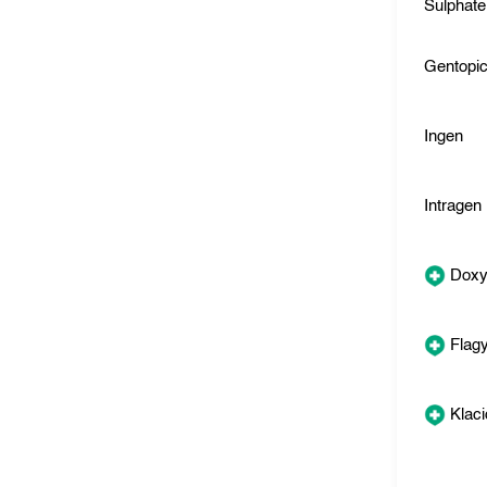
Sulphate
Gentopi
Ingen
Intragen
Doxy
Flagy
Klaci