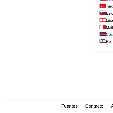
Tur
Esl
Líb
Mal
Cos
Rei
Fuentes
Contacto