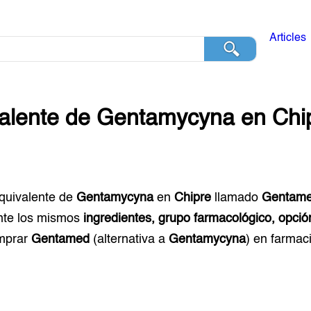
Articles
alente de
Gentamycyna
en
Chi
equivalente de
Gentamycyna
en
Chipre
llamado
Gentam
te los mismos
ingredientes, grupo farmacológico, opció
mprar
Gentamed
(alternativa a
Gentamycyna
) en farmac