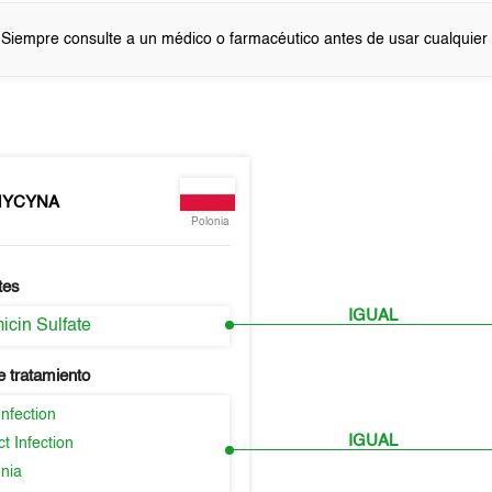
 Siempre consulte a un médico o farmacéutico antes de usar cualquie
MYCYNA
Polonia
tes
IGUAL
icin Sulfate
e tratamiento
nfection
IGUAL
t Infection
nia