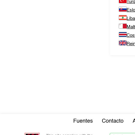
Tur
Esl
Líb
Mal
Cos
Rei
Fuentes
Contacto