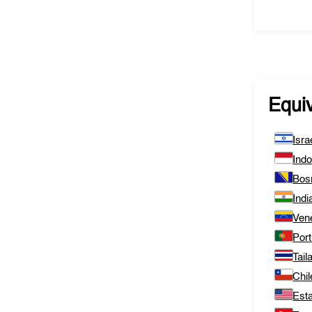
Equi
Isra
Ind
Bos
Indi
Ven
Port
Tail
Chil
Est