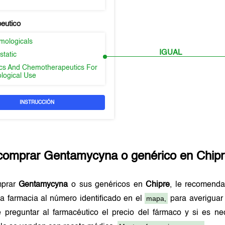
peutico
mologicals
IGUAL
static
tics And Chemotherapeutics For
logical Use
INSTRUCCIÓN
comprar
Gentamycyna
o genérico en
Chip
mprar
Gentamycyna
o sus genéricos en
Chipre
, le recomend
mapa,
a farmacia al número identificado en el
para averiguar 
 preguntar al farmacéutico el precio del fármaco y si es n