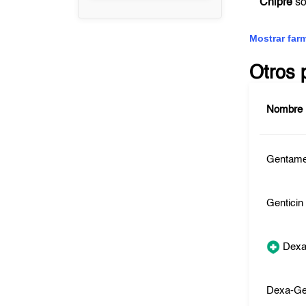
Chipre
so
Mostrar far
Otros 
Nombre
Gentam
Genticin
Dexa
Dexa-Ge