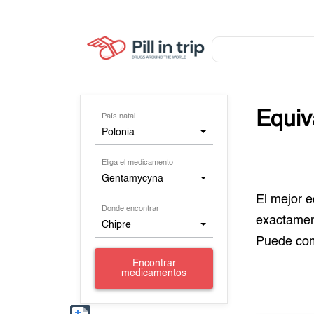
Equiv
País natal
Polonia
Eliga el medicamento
Gentamycyna
El mejor 
Donde encontrar
exactamen
Chipre
Puede co
Encontrar
medicamentos