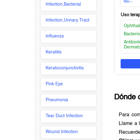
Más
Infection,Bacterial
Uso tera
Infection,Urinary Tract
Ophthal
Bacterio
Influenza
Antibio
Dermato
Keratitis
Keratoconjunctivitis
Pink Eye
Dónde 
Pneumonia
Para co
Tear Duct Infection
Llame a l
Wound Infection
Recuerde