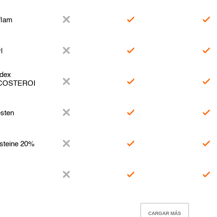
flam
l
dex
COSTEROI
sten
steine 20%
CARGAR MÁS