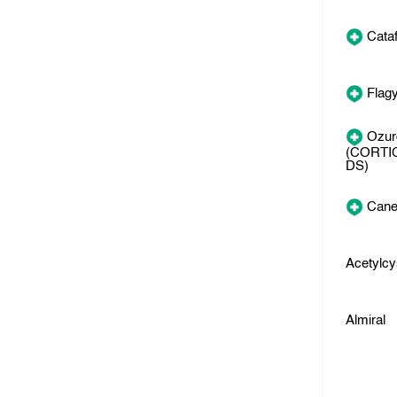
Cata
Flagy
Ozur
(CORTI
DS)
Cane
Acetylcy
Almiral