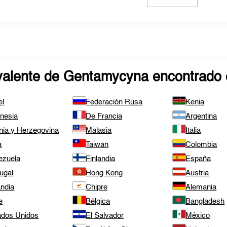
valente de
Gentamycyna
encontrado 
el
Federación Rusa
Kenia
onesia
De Francia
Argentina
nia y Herzegovina
Malasia
Italia
a
Taiwan
Colombia
ezuela
Finlandia
España
ugal
Hong Kong
Austria
andia
Chipre
Alemania
e
Bélgica
Bangladesh
ados Unidos
El Salvador
México