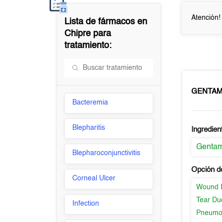
Atención!
Lista de fármacos en
Chipre
para
tratamiento:
GENTA
Bacteremia
Blepharitis
Ingredien
Gentam
Blepharoconjunctivitis
Opción d
Corneal Ulcer
Wound I
Tear Duc
Infection
Pneumo