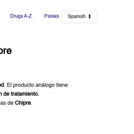
Drugs A-Z
Países
Spanish
pre
ed
. El producto análogo tiene
n de tratamiento.
ias de
Chipre
.