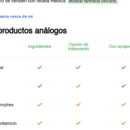
Mostrar farmacia cercana.
lo se venden con receta médica.
macia cerca de mi
productos análogos
Opción de
Ingredientes
Uso terape
tratamiento
ed
mytrex
ntamicin