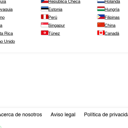
quía
República Checa
Holanda
ovaquia
Estonia
Hungría
ano
Perú
Filipinas
ta
Singapur
China
ta Rica
Túnez
Canadá
no Unido
Acerca de nosotros
Aviso legal
Política de privaci