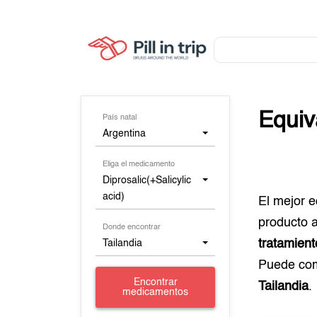
Equiv
País natal
Argentina
Eliga el medicamento
Diprosalic(+Salicylic
acid)
El mejor 
producto 
Donde encontrar
tratamient
Tailandia
Puede co
Encontrar
Tailandia
.
medicamentos