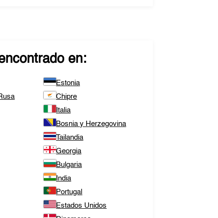
encontrado en:
Estonia
 Rusa
Chipre
Italia
Bosnia y Herzegovina
Tailandia
Georgia
Bulgaria
India
Portugal
Estados Unidos