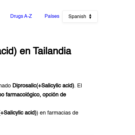
Drugs A-Z
Países
Spanish
acid)
en
Tailandia
mado
Diprosalic(+Salicylic acid)
. El
po farmacológico, opción de
+Salicylic acid)
) en farmacias de