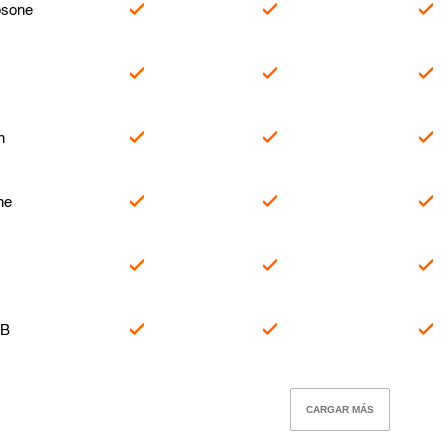
osone
h
ne
-B
CARGAR MÁS