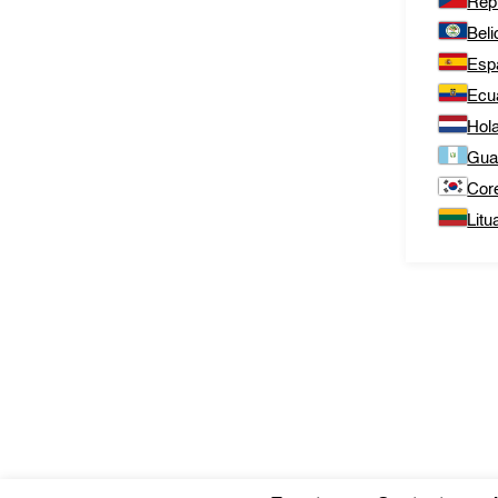
Rep
Beli
Esp
Ecu
Hol
Gua
Cor
Litu