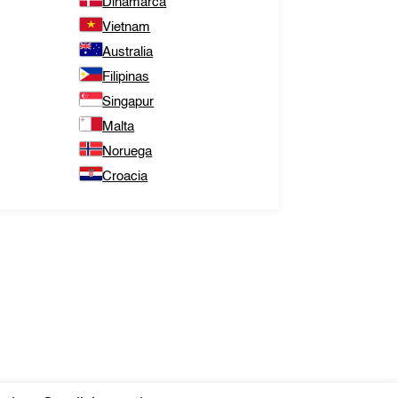
Dinamarca
Vietnam
Australia
Filipinas
Singapur
Malta
Noruega
Croacia