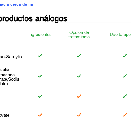
macia cerca de mi
productos análogos
Opción de
Ingredientes
Uso terape
tratamiento
c(+Salicylic
salic
thasone
nate,Sodiu
late)
c
ovate