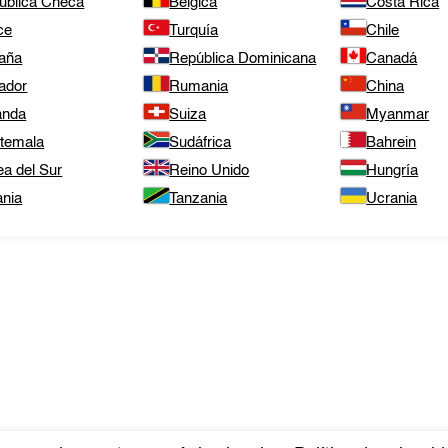
ública Checa
Bélgica
Costa Rica
ce
Turquía
Chile
aña
República Dominicana
Canadá
ador
Rumania
China
anda
Suiza
Myanmar
temala
Sudáfrica
Bahrein
ea del Sur
Reino Unido
Hungría
ania
Tanzania
Ucrania