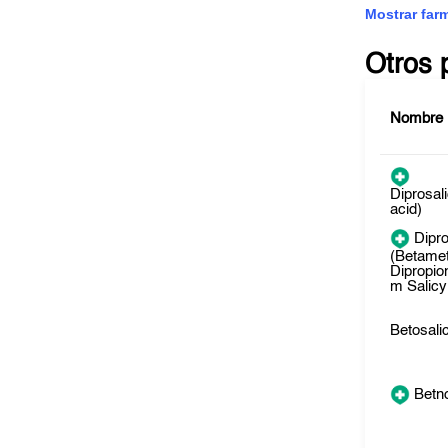
Mostrar far
Otros 
Nombre
Diprosali
acid)
Dipro
(Betame
Dipropio
m Salicy
Betosali
Betn