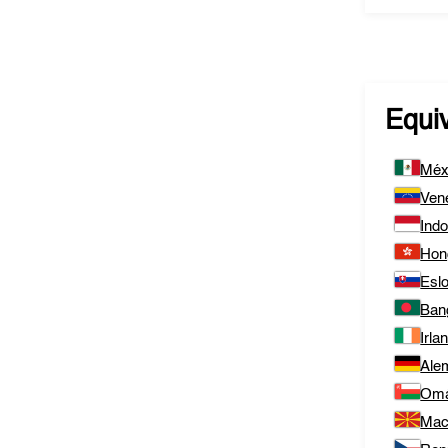
Equi
Méx
Ven
Ind
Hon
Esl
Ban
Irla
Ale
Om
Mac