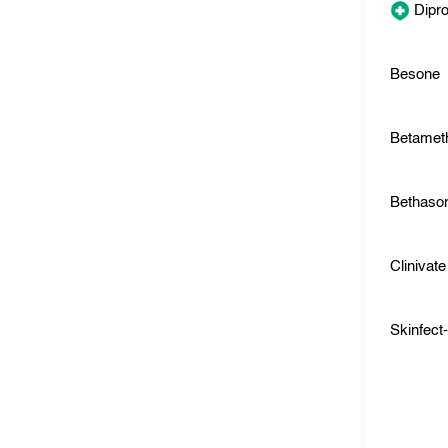
Dipr
Besone
Betamet
Bethaso
Clinivate
Skinfect