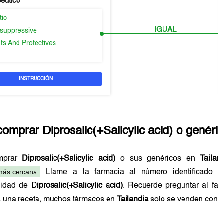
peutico
tic
IGUAL
suppressive
ts And Protectives
INSTRUCCIÓN
comprar
Diprosalic(+Salicylic acid)
o genér
mprar
Diprosalic(+Salicylic acid)
o sus genéricos en
Taila
más cercana.
Llame a la farmacia al número identificad
ilidad de
Diprosalic(+Salicylic acid)
. Recuerde preguntar al fa
a una receta, muchos fármacos en
Tailandia
solo se venden con