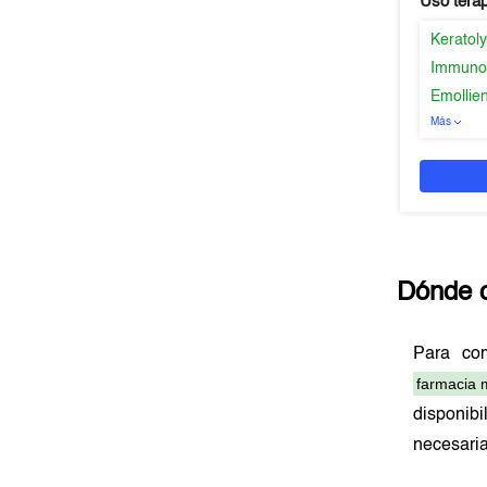
Uso tera
Keratoly
Immuno
Emollien
Más
Dónde 
Para co
farmacia 
disponib
necesari