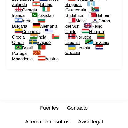
Zelanda
Líbano
Singapur
Georgia
Guatemala
Irlanda
Pakistán
Sudáfrica
Bahrein
Israel
Malta
Corea
Bulgaria
Alemania
del Sur
Reino
Colombia
Unido
Hungría
Grecia
India
Noruega
Omán
Svíþjóð
Lituania
Tanzania
Brasil
Ucrania
Croacia
Portugal
Macedonia
Austria
Fuentes
Contacto
Acerca de nosotros
Aviso legal