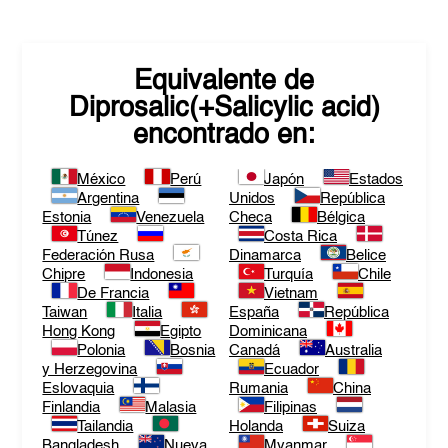
Equivalente de
Diprosalic(+Salicylic acid)
encontrado en:
México
Perú
Japón
Estados
Argentina
Unidos
República
Estonia
Venezuela
Checa
Bélgica
Túnez
Costa Rica
Federación Rusa
Dinamarca
Belice
Chipre
Indonesia
Turquía
Chile
De Francia
Vietnam
Taiwan
Italia
España
República
Hong Kong
Egipto
Dominicana
Polonia
Bosnia
Canadá
Australia
y Herzegovina
Ecuador
Eslovaquia
Rumania
China
Finlandia
Malasia
Filipinas
Tailandia
Holanda
Suiza
Bangladesh
Nueva
Myanmar