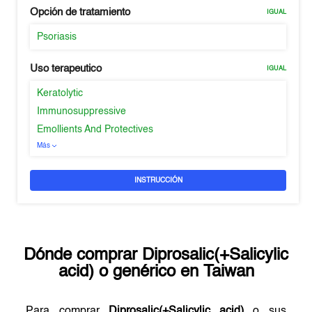
Opción de tratamiento
IGUAL
Psoriasis
Uso terapeutico
IGUAL
Keratolytic
Immunosuppressive
Emollients And Protectives
Más
INSTRUCCIÓN
Dónde comprar
Diprosalic(+Salicylic
acid)
o genérico en
Taiwan
Para comprar
Diprosalic(+Salicylic acid)
o sus