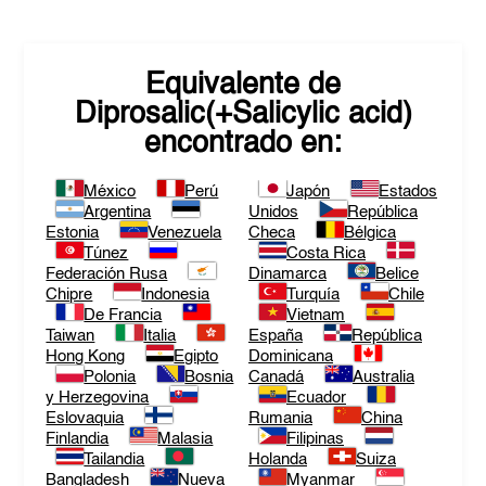
Equivalente de
Diprosalic(+Salicylic acid)
encontrado en:
México
Perú
Japón
Estados
Argentina
Unidos
República
Estonia
Venezuela
Checa
Bélgica
Túnez
Costa Rica
Federación Rusa
Dinamarca
Belice
Chipre
Indonesia
Turquía
Chile
De Francia
Vietnam
Taiwan
Italia
España
República
Hong Kong
Egipto
Dominicana
Polonia
Bosnia
Canadá
Australia
y Herzegovina
Ecuador
Eslovaquia
Rumania
China
Finlandia
Malasia
Filipinas
Tailandia
Holanda
Suiza
Bangladesh
Nueva
Myanmar