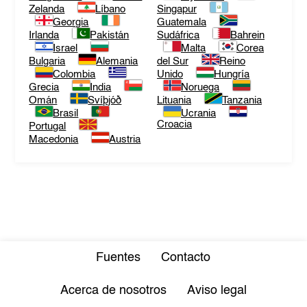
Zelanda
Líbano
Singapur
Georgia
Guatemala
Irlanda
Pakistán
Sudáfrica
Bahrein
Israel
Malta
Corea
Bulgaria
Alemania
del Sur
Reino
Colombia
Unido
Hungría
Grecia
India
Noruega
Omán
Svíþjóð
Lituania
Tanzania
Brasil
Ucrania
Croacia
Portugal
Macedonia
Austria
Fuentes
Contacto
Acerca de nosotros
Aviso legal