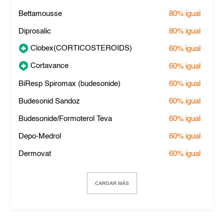
Bettamousse
80%
igual
Diprosalic
80%
igual
Clobex(CORTICOSTEROIDS)
60%
igual
Cortavance
60%
igual
BiResp Spiromax (budesonide)
60%
igual
Budesonid Sandoz
60%
igual
Budesonide/Formoterol Teva
60%
igual
Depo-Medrol
60%
igual
Dermovat
60%
igual
CARGAR MÁS