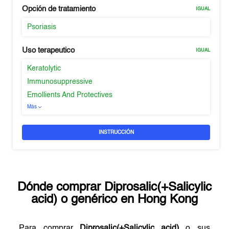
Opción de tratamiento
IGUAL
Psoriasis
Uso terapeutico
IGUAL
Keratolytic
Immunosuppressive
Emollients And Protectives
Más
INSTRUCCIÓN
Dónde comprar
Diprosalic(+Salicylic
acid)
o genérico en
Hong Kong
Para comprar
Diprosalic(+Salicylic acid)
o sus