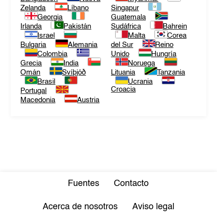
Zelanda
Líbano
Singapur
Georgia
Guatemala
Irlanda
Pakistán
Sudáfrica
Bahrein
Israel
Malta
Corea
Bulgaria
Alemania
del Sur
Reino
Colombia
Unido
Hungría
Grecia
India
Noruega
Omán
Svíþjóð
Lituania
Tanzania
Brasil
Ucrania
Croacia
Portugal
Macedonia
Austria
Fuentes
Contacto
Acerca de nosotros
Aviso legal