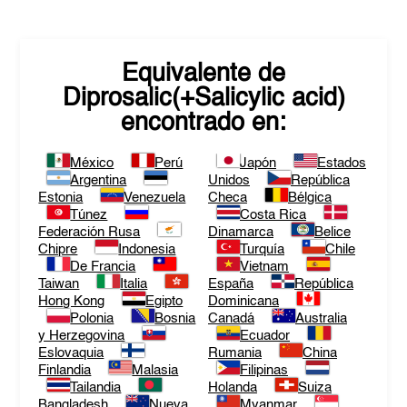
Equivalente de
Diprosalic(+Salicylic acid)
encontrado en:
México
Perú
Japón
Estados
Argentina
Unidos
República
Estonia
Venezuela
Checa
Bélgica
Túnez
Costa Rica
Federación Rusa
Dinamarca
Belice
Chipre
Indonesia
Turquía
Chile
De Francia
Vietnam
Taiwan
Italia
España
República
Hong Kong
Egipto
Dominicana
Polonia
Bosnia
Canadá
Australia
y Herzegovina
Ecuador
Eslovaquia
Rumania
China
Finlandia
Malasia
Filipinas
Tailandia
Holanda
Suiza
Bangladesh
Nueva
Myanmar