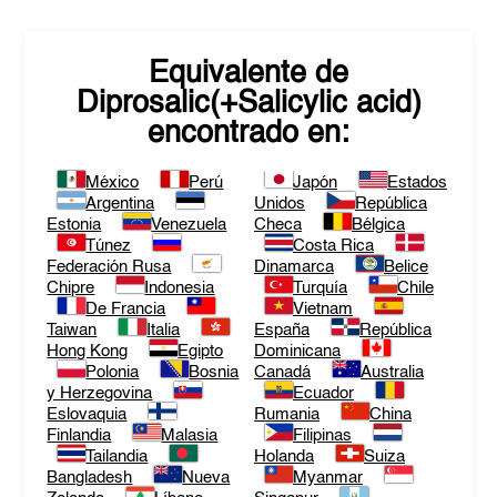
Equivalente de
Diprosalic(+Salicylic acid)
encontrado en:
México
Perú
Japón
Estados
Argentina
Unidos
República
Estonia
Venezuela
Checa
Bélgica
Túnez
Costa Rica
Federación Rusa
Dinamarca
Belice
Chipre
Indonesia
Turquía
Chile
De Francia
Vietnam
Taiwan
Italia
España
República
Hong Kong
Egipto
Dominicana
Polonia
Bosnia
Canadá
Australia
y Herzegovina
Ecuador
Eslovaquia
Rumania
China
Finlandia
Malasia
Filipinas
Tailandia
Holanda
Suiza
Bangladesh
Nueva
Myanmar