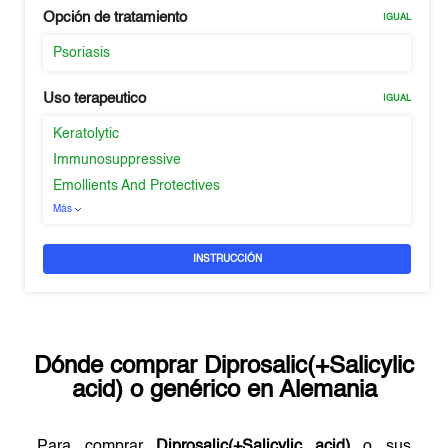
Opción de tratamiento
IGUAL
Psoriasis
Uso terapeutico
IGUAL
Keratolytic
Immunosuppressive
Emollients And Protectives
Más
INSTRUCCIÓN
Dónde comprar
Diprosalic(+Salicylic
acid)
o genérico en
Alemania
Para comprar
Diprosalic(+Salicylic acid)
o sus