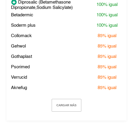
Diprosalic (Betamethasone
100%
igual
Dipropionate,Sodium Salicylate)
Betadermic
100%
igual
Soderm plus
100%
igual
Collomack
85%
igual
Gehwol
85%
igual
Gothaplast
85%
igual
Psorimed
85%
igual
Verrucid
85%
igual
Aknefug
85%
igual
CARGAR MÁS