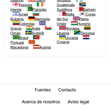
Zelanda
Líbano
Singapur
Georgia
Guatemala
Irlanda
Pakistán
Sudáfrica
Bahrein
Israel
Malta
Corea
Bulgaria
Alemania
del Sur
Reino
Colombia
Unido
Hungría
Grecia
India
Noruega
Omán
Svíþjóð
Lituania
Tanzania
Brasil
Ucrania
Croacia
Portugal
Macedonia
Austria
Fuentes
Contacto
Acerca de nosotros
Aviso legal