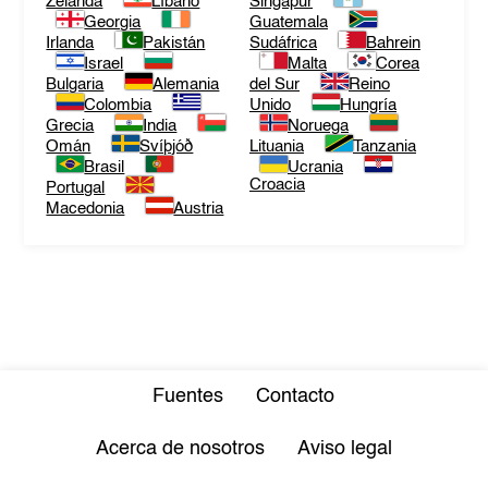
Zelanda
Líbano
Singapur
Georgia
Guatemala
Irlanda
Pakistán
Sudáfrica
Bahrein
Israel
Malta
Corea
Bulgaria
Alemania
del Sur
Reino
Colombia
Unido
Hungría
Grecia
India
Noruega
Omán
Svíþjóð
Lituania
Tanzania
Brasil
Ucrania
Croacia
Portugal
Macedonia
Austria
Fuentes
Contacto
Acerca de nosotros
Aviso legal