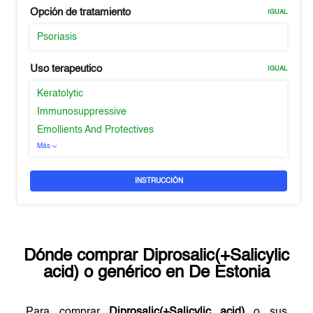
Opción de tratamiento
IGUAL
Psoriasis
Uso terapeutico
IGUAL
Keratolytic
Immunosuppressive
Emollients And Protectives
Más
INSTRUCCIÓN
Dónde comprar
Diprosalic(+Salicylic
acid)
o genérico en
De Estonia
Para comprar
Diprosalic(+Salicylic acid)
o sus