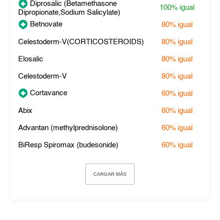
Diprosalic (Betamethasone
100%
igual
Dipropionate,Sodium Salicylate)
Betnovate
80%
igual
Celestoderm-V(CORTICOSTEROIDS)
80%
igual
Elosalic
80%
igual
Celestoderm-V
80%
igual
Cortavance
60%
igual
Abix
60%
igual
Advantan (methylprednisolone)
60%
igual
BiResp Spiromax (budesonide)
60%
igual
CARGAR MÁS