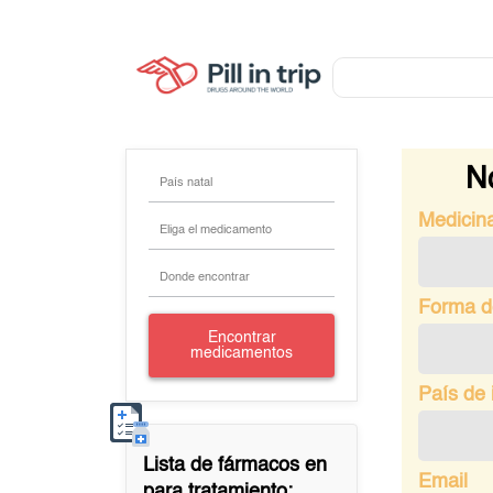
No
País natal
Medicin
Eliga el medicamento
Donde encontrar
Forma d
Encontrar
medicamentos
País de 
Lista de fármacos en
Email
para tratamiento: