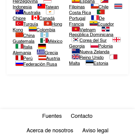
Herzegovina
España
Indonesia
Taiwan
Filipinas
Chile
Australia
Costa Rica
Chipre
Canadá
Portugal
De
Turquía
Hong
Francia
Ecuador
Kong
Colombia
Vietnam
República Dominicana
China
Corea del Sur
Guatemala
México
Georgia
Polonia
Italia
Nueva Zelanda
Alemania
Grecia
Reino Unido
Perú
Austria
Malta
Estonia
Federación Rusa
Fuentes
Contacto
Acerca de nosotros
Aviso legal