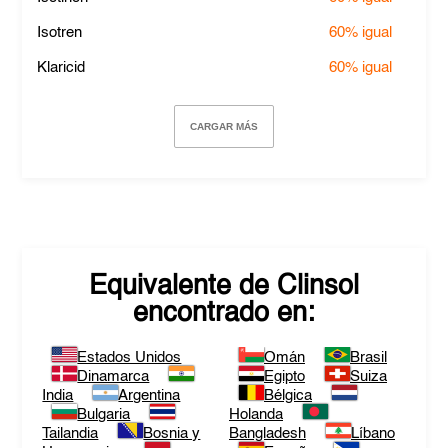
Isotren
60%
igual
Klaricid
60%
igual
CARGAR MÁS
Equivalente de
Clinsol
encontrado en:
Estados Unidos
Omán
Brasil
Dinamarca
Egipto
Suiza
India
Argentina
Bélgica
Bulgaria
Holanda
Tailandia
Bosnia y
Bangladesh
Líbano