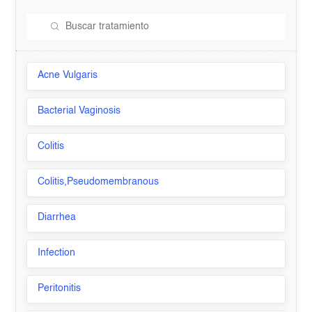
Acne Vulgaris
Bacterial Vaginosis
Colitis
Colitis,Pseudomembranous
Diarrhea
Infection
Peritonitis