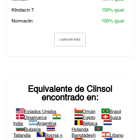
Klindacin T
100%
igual
Normaclin
100%
igual
CARGAR MÁS
Equivalente de
Clinsol
encontrado en:
Estados Unidos
Omán
Brasil
Dinamarca
Egipto
Suiza
India
Argentina
Bélgica
Bulgaria
Holanda
Tailandia
Bosnia y
Bangladesh
Líbano