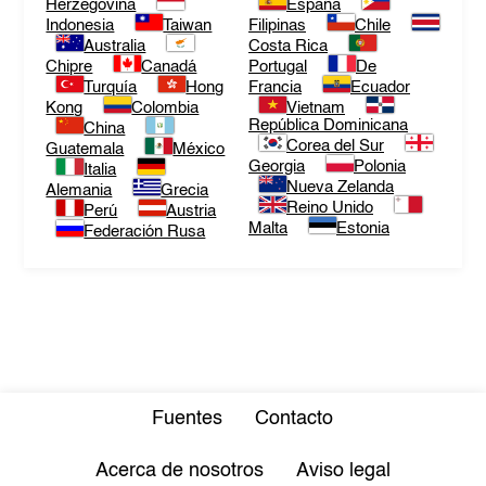
Herzegovina
España
Indonesia
Taiwan
Filipinas
Chile
Australia
Costa Rica
Chipre
Canadá
Portugal
De
Turquía
Hong
Francia
Ecuador
Kong
Colombia
Vietnam
República Dominicana
China
Corea del Sur
Guatemala
México
Georgia
Polonia
Italia
Nueva Zelanda
Alemania
Grecia
Reino Unido
Perú
Austria
Malta
Estonia
Federación Rusa
Fuentes
Contacto
Acerca de nosotros
Aviso legal