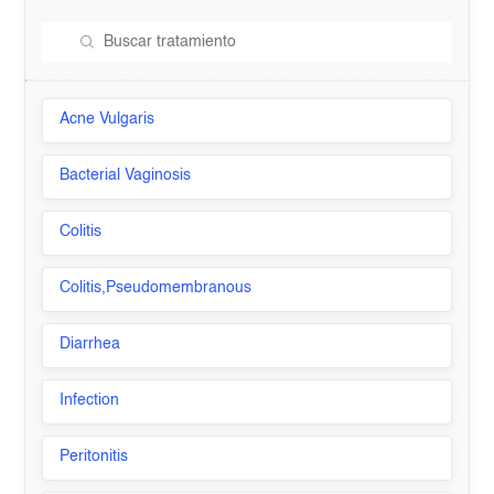
Acne Vulgaris
Bacterial Vaginosis
Colitis
Colitis,Pseudomembranous
Diarrhea
Infection
Peritonitis