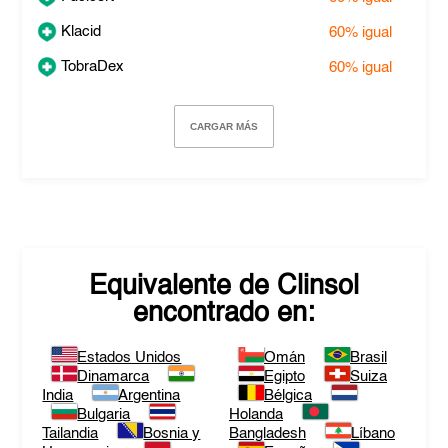
Klacid
60%
igual
TobraDex
60%
igual
CARGAR MÁS
Equivalente de
Clinsol
encontrado en:
Estados Unidos
Omán
Brasil
Dinamarca
Egipto
Suiza
India
Argentina
Bélgica
Bulgaria
Holanda
Tailandia
Bosnia y
Bangladesh
Líbano