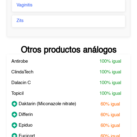
Vaginitis
Zits
Otros productos análogos
Antirobe
100%
igual
ClindaTech
100%
igual
Dalacin C
100%
igual
Topicil
100%
igual
Daktarin (Miconazole nitrate)
60%
igual
Differin
60%
igual
Epiduo
60%
igual
Fucicort
60%
igual