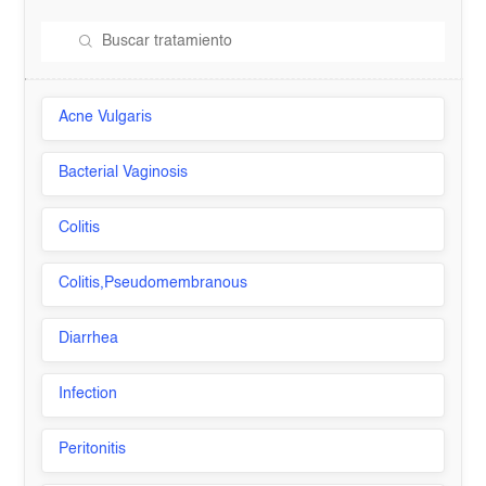
Acne Vulgaris
Bacterial Vaginosis
Colitis
Colitis,Pseudomembranous
Diarrhea
Infection
Peritonitis