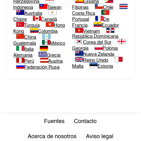
Herzegovina
España
Indonesia
Taiwan
Filipinas
Chile
Australia
Costa Rica
Chipre
Canadá
Portugal
De
Turquía
Hong
Francia
Ecuador
Kong
Colombia
Vietnam
República Dominicana
China
Corea del Sur
Guatemala
México
Georgia
Polonia
Italia
Nueva Zelanda
Alemania
Grecia
Reino Unido
Perú
Austria
Malta
Estonia
Federación Rusa
Fuentes
Contacto
Acerca de nosotros
Aviso legal