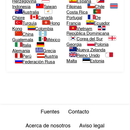
Herzegovina
España
Indonesia
Taiwan
Filipinas
Chile
Australia
Costa Rica
Chipre
Canadá
Portugal
De
Turquía
Hong
Francia
Ecuador
Kong
Colombia
Vietnam
República Dominicana
China
Corea del Sur
Guatemala
México
Georgia
Polonia
Italia
Nueva Zelanda
Alemania
Grecia
Reino Unido
Perú
Austria
Malta
Estonia
Federación Rusa
Fuentes
Contacto
Acerca de nosotros
Aviso legal