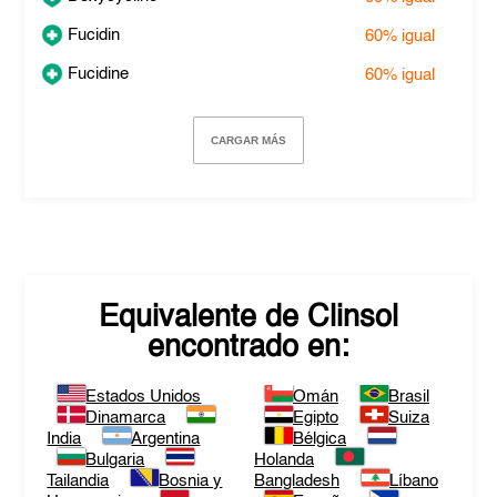
Fucidin
60%
igual
Fucidine
60%
igual
CARGAR MÁS
Equivalente de
Clinsol
encontrado en:
Estados Unidos
Omán
Brasil
Dinamarca
Egipto
Suiza
India
Argentina
Bélgica
Bulgaria
Holanda
Tailandia
Bosnia y
Bangladesh
Líbano