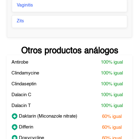
Vaginitis
Zits
Otros productos análogos
Antirobe
100%
igual
Clindamycine
100%
igual
Clindaseptin
100%
igual
Dalacin C
100%
igual
Dalacin T
100%
igual
Daktarin (Miconazole nitrate)
60%
igual
Differin
60%
igual
Doxycycline
60%
igual