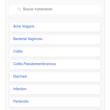
Acne Vulgaris
Bacterial Vaginosis
Colitis
Colitis,Pseudomembranous
Diarrhea
Infection
Peritonitis