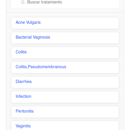
Acne Vulgaris
Bacterial Vaginosis
Colitis
Colitis,Pseudomembranous
Diarrhea
Infection
Peritonitis
Vaginitis