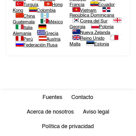
Turquía
Hong
Francia
Ecuador
Kong
Colombia
Vietnam
República Dominicana
China
Corea del Sur
Guatemala
México
Georgia
Polonia
Italia
Nueva Zelanda
Alemania
Grecia
Reino Unido
Perú
Austria
Malta
Estonia
Federación Rusa
Fuentes
Contacto
Acerca de nosotros
Aviso legal
Política de privacidad