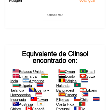
Fusigen
60%
igual
CARGAR MÁS
Equivalente de
Clinsol
encontrado en:
Estados Unidos
Omán
Brasil
Dinamarca
Egipto
Suiza
India
Argentina
Bélgica
Bulgaria
Holanda
Tailandia
Bosnia y
Bangladesh
Líbano
Herzegovina
España
Indonesia
Taiwan
Filipinas
Chile
Australia
Costa Rica
Chipre
Canadá
Portugal
De