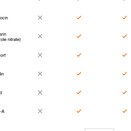
ocin
rin
ole nitrate)
ort
in
d
n-A