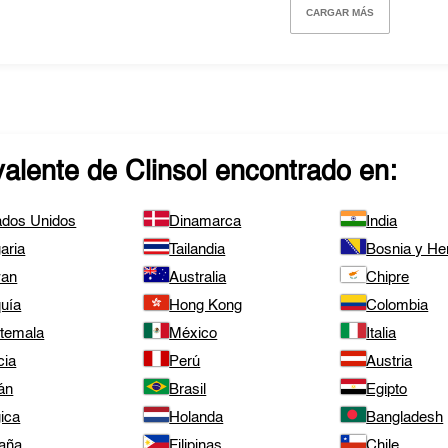
CARGAR MÁS
valente de
Clinsol
encontrado en:
ados Unidos
Dinamarca
India
aria
Tailandia
Bosnia y He
wan
Australia
Chipre
quía
Hong Kong
Colombia
temala
México
Italia
cia
Perú
Austria
án
Brasil
Egipto
ica
Holanda
Bangladesh
aña
Filipinas
Chile