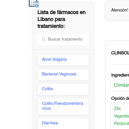
Atención!
Lista de fármacos en
Líbano
para
tratamiento:
CLINSO
Acne Vulgaris
Bacterial Vaginosis
Ingredien
Clinda
Colitis
Opción d
Colitis,Pseudomembra
nous
Zits
Vaginiti
Diarrhea
Peritonit