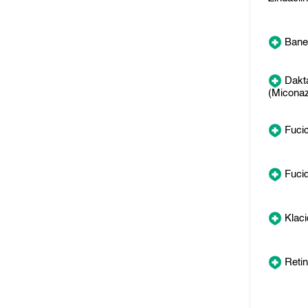
Bane
Dakta
(Miconaz
Fucic
Fucid
Klaci
Reti