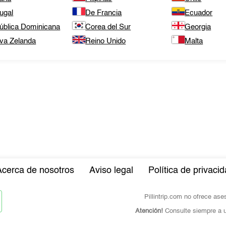
ugal
De Francia
Ecuador
ública Dominicana
Corea del Sur
Georgia
va Zelanda
Reino Unido
Malta
Acerca de nosotros
Aviso legal
Política de privaci
Pillintrip.com no ofrece as
Atención!
Consulte siempre a u