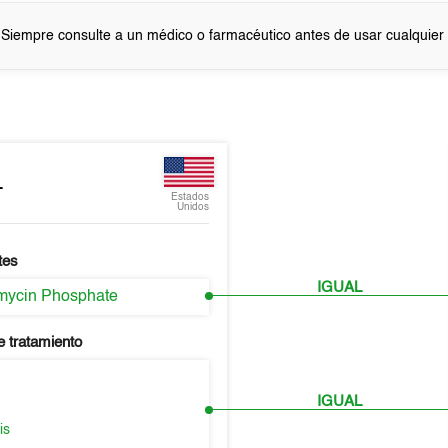
 Siempre consulte a un médico o farmacéutico antes de usar cualquie
L
Estados
Unidos
tes
IGUAL
mycin Phosphate
e tratamiento
IGUAL
s
is