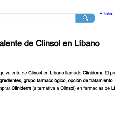
Articles
alente de
Clinsol
en
Líbano
equivalente de
Clinsol
en
Líbano
llamado
Cliniderm
. El p
ngredientes, grupo farmacológico, opción de tratamiento.
mprar
Cliniderm
(alternativa a
Clinsol
) en farmacias de
L