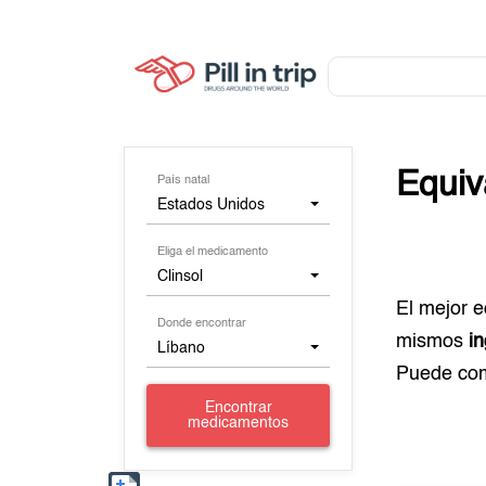
Equiv
País natal
Estados Unidos
Eliga el medicamento
Clinsol
El mejor 
Donde encontrar
mismos
i
Líbano
Puede co
Encontrar
medicamentos