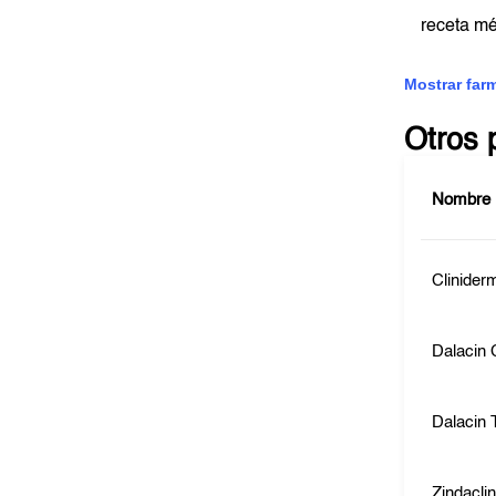
receta m
Mostrar far
Otros 
Nombre
Clinider
Dalacin 
Dalacin 
Zindacli