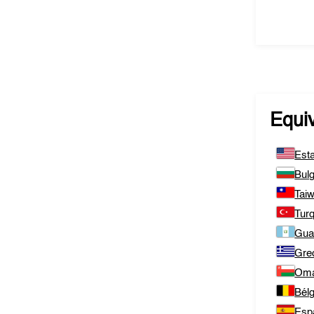
Equi
Est
Bulg
Tai
Tur
Gua
Gre
Om
Bélg
Esp