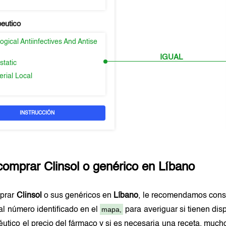
peutico
gical Antiinfectives And Antise
IGUAL
static
erial Local
INSTRUCCIÓN
comprar
Clinsol
o genérico en
Líbano
prar
Clinsol
o sus genéricos en
Líbano
, le recomendamos cons
mapa,
al número identificado en el
para averiguar si tienen dis
éutico el precio del fármaco y si es necesaria una receta, muc