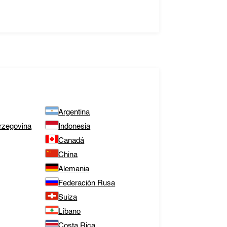
Argentina
rzegovina
Indonesia
Canadá
China
Alemania
Federación Rusa
Suiza
Líbano
Costa Rica