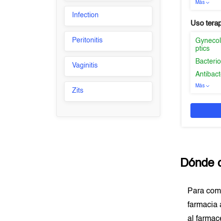
Más
Infection
Uso tera
Peritonitis
Gynecolo
ptics
Bacterio
Vaginitis
Antibact
Más
Zits
Dónde 
Para com
farmacia 
al farmac