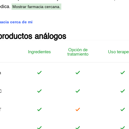
Mostrar farmacia cercana.
édica.
macia cerca de mi
productos análogos
Opción de
Ingredientes
Uso terape
tratamiento
m
C
T
n