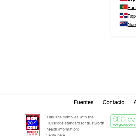
Port
Rep
Nue
Fuentes
Contacto
This site complies with the
HONcode standard for trustworth
health information:
verify here.