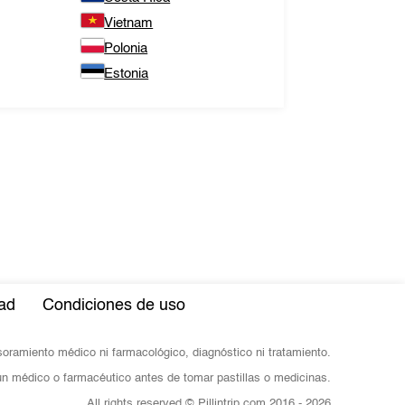
Vietnam
Polonia
Estonia
dad
Condiciones de uso
esoramiento médico ni farmacológico, diagnóstico ni tratamiento.
n médico o farmacéutico antes de tomar pastillas o medicinas.
All rights reserved © Pillintrip.com
2016 - 2026