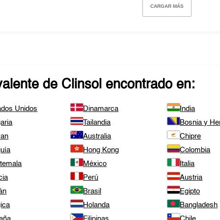
CARGAR MÁS
valente de
Clinsol
encontrado en:
ados Unidos
Dinamarca
India
aria
Tailandia
Bosnia y He
wan
Australia
Chipre
quía
Hong Kong
Colombia
temala
México
Italia
cia
Perú
Austria
án
Brasil
Egipto
ica
Holanda
Bangladesh
aña
Filipinas
Chile