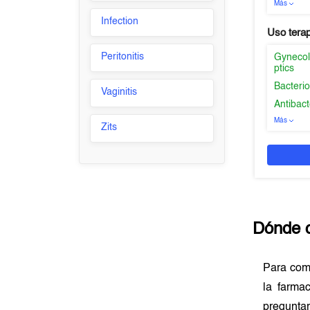
Más
Infection
Uso tera
Peritonitis
Gynecolo
ptics
Bacterio
Vaginitis
Antibact
Más
Zits
Dónde 
Para co
la farma
preguntar