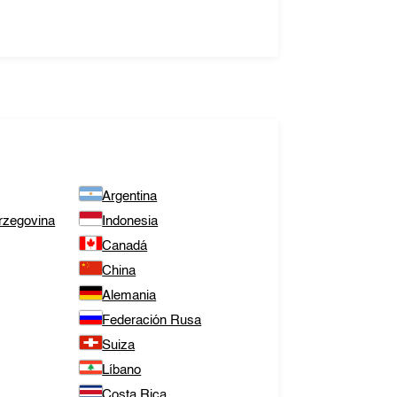
Argentina
rzegovina
Indonesia
Canadá
China
Alemania
Federación Rusa
Suiza
Líbano
Costa Rica