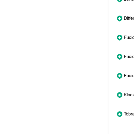
Differ
Fucic
Fucid
Fucid
Klaci
Tobr