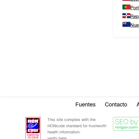
Port
Rep
Nue
Fuentes
Contacto
This site complies with the
HONcode standard for trustworth
health information:
verify here.