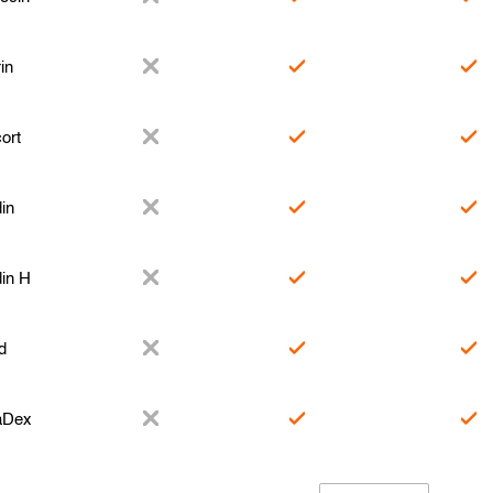
in
ort
in
in H
d
aDex