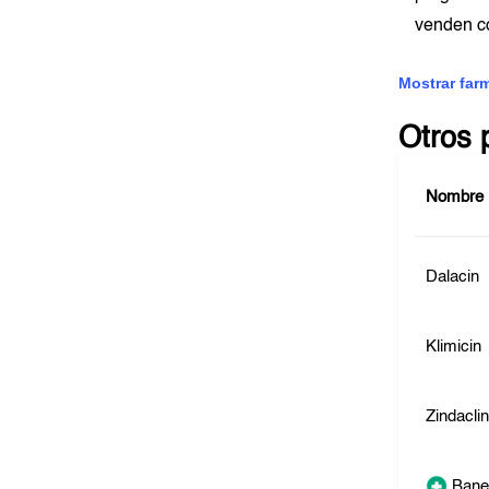
venden c
Mostrar far
Otros 
Nombre
Dalacin
Klimicin
Zindacli
Bane