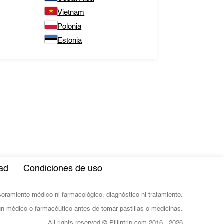
Vietnam
Polonia
Estonia
dad
Condiciones de uso
esoramiento médico ni farmacológico, diagnóstico ni tratamiento.
n médico o farmacéutico antes de tomar pastillas o medicinas.
All rights reserved © Pillintrip.com
2016 - 2026