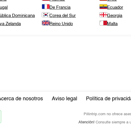
ugal
De Francia
Ecuador
ública Dominicana
Corea del Sur
Georgia
va Zelanda
Reino Unido
Malta
Acerca de nosotros
Aviso legal
Política de privaci
Pillintrip.com no ofrece as
Atención!
Consulte siempre a u