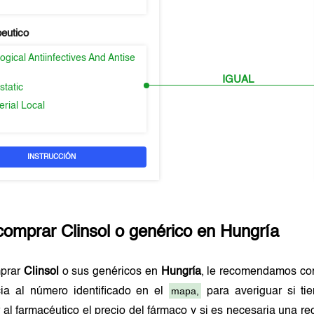
peutico
gical Antiinfectives And Antise
IGUAL
static
erial Local
INSTRUCCIÓN
comprar
Clinsol
o genérico en
Hungría
mprar
Clinsol
o sus genéricos en
Hungría
, le recomendamos co
mapa,
cia al número identificado en el
para averiguar si ti
 al farmacéutico el precio del fármaco y si es necesaria una 