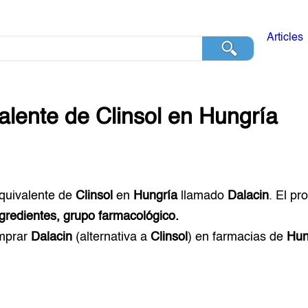
Articles
alente de
Clinsol
en
Hungría
equivalente de
Clinsol
en
Hungría
llamado
Dalacin
. El p
ngredientes, grupo farmacológico.
mprar
Dalacin
(alternativa a
Clinsol
) en farmacias de
Hun