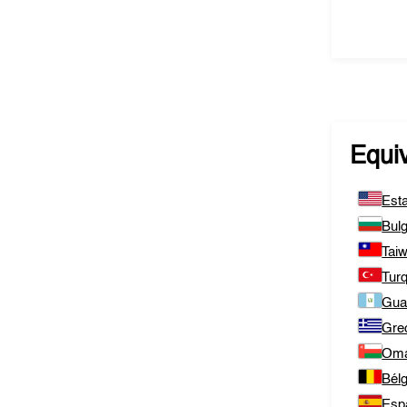
Equi
Est
Bulg
Tai
Tur
Gua
Gre
Om
Bélg
Esp