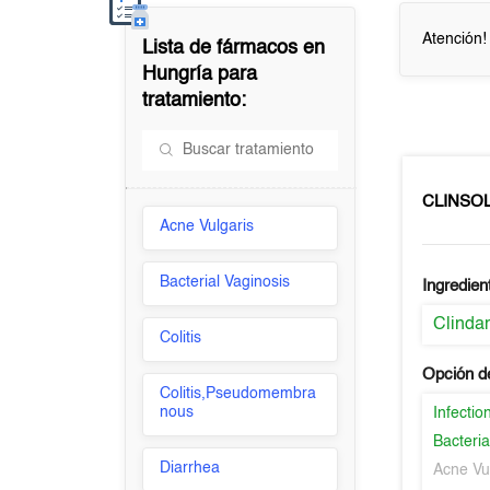
Atención!
Lista de fármacos en
Hungría
para
tratamiento:
CLINSO
Acne Vulgaris
Bacterial Vaginosis
Ingredien
Clinda
Colitis
Opción d
Colitis,Pseudomembra
nous
Infectio
Bacteria
Diarrhea
Acne Vu