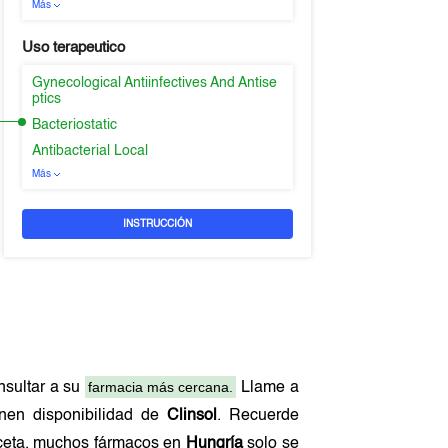
Más
Uso terapeutico
Gynecological Antiinfectives And Antise
ptics
Bacteriostatic
Antibacterial Local
Más
INSTRUCCIÓN
farmacia más cercana.
nsultar a su
Llame a
enen disponibilidad de
Clinsol
. Recuerde
receta, muchos fármacos en
Hungría
solo se