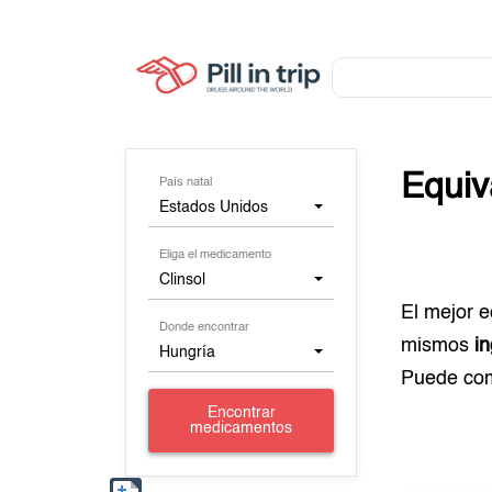
Equiv
País natal
Estados Unidos
Eliga el medicamento
Clinsol
El mejor 
Donde encontrar
mismos
i
Hungría
Puede co
Encontrar
medicamentos