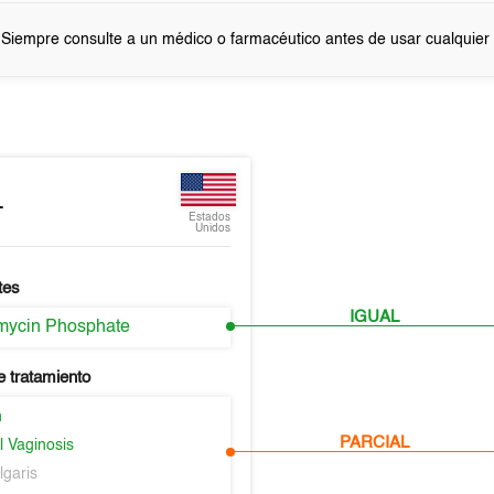
 Siempre consulte a un médico o farmacéutico antes de usar cualquie
L
Estados
Unidos
tes
IGUAL
mycin Phosphate
e tratamiento
n
PARCIAL
l Vaginosis
lgaris