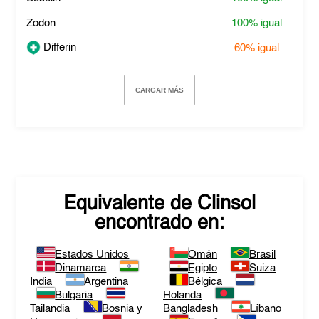
Zodon
100%
igual
Differin
60%
igual
CARGAR MÁS
Equivalente de
Clinsol
encontrado en:
Estados Unidos
Omán
Brasil
Dinamarca
Egipto
Suiza
India
Argentina
Bélgica
Bulgaria
Holanda
Tailandia
Bosnia y
Bangladesh
Líbano