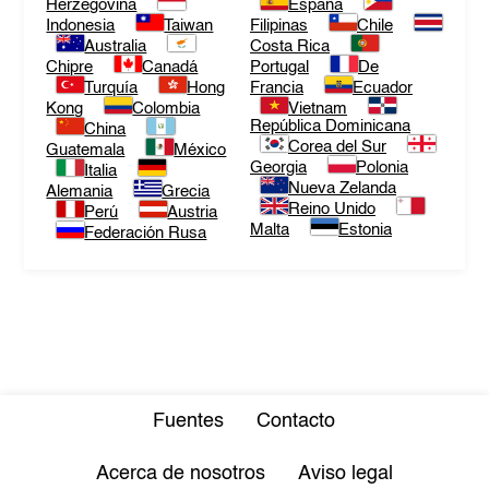
Herzegovina
España
Indonesia
Taiwan
Filipinas
Chile
Australia
Costa Rica
Chipre
Canadá
Portugal
De
Turquía
Hong
Francia
Ecuador
Kong
Colombia
Vietnam
República Dominicana
China
Corea del Sur
Guatemala
México
Georgia
Polonia
Italia
Nueva Zelanda
Alemania
Grecia
Reino Unido
Perú
Austria
Malta
Estonia
Federación Rusa
Fuentes
Contacto
Acerca de nosotros
Aviso legal