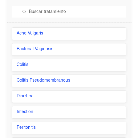
Acne Vulgaris
Bacterial Vaginosis
Colitis
Colitis,Pseudomembranous
Diarrhea
Infection
Peritonitis