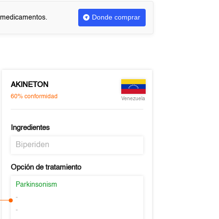
Donde comprar
r medicamentos.
AKINETON
60%
conformidad
Venezuela
Ingredientes
Biperiden
Opción de tratamiento
Parkinsonism
-
-