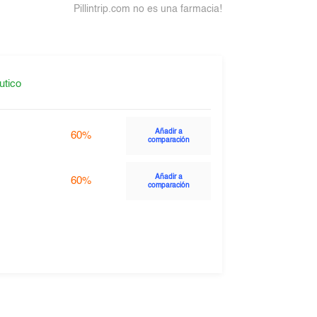
Pillintrip.com no es una farmacia!
utico
Añadir a
60%
comparación
Añadir a
60%
comparación