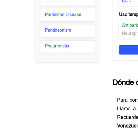
Más
Uso tera
Parkinson Disease
Antipar
Parkinsonism
Neuropr
Pneumonitis
Dónde 
Para co
Llame a 
Recuerde
Venezuel