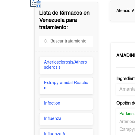
Atención!
Lista de fármacos en
Venezuela
para
tratamiento:
AMADIN
Arteriosclerosis/Athero
sclerosis
Ingredien
Extrapyramidal Reactio
n
Amanta
Opción d
Infection
Parkins
Influenza
Arterios
Extrapy
Influenza A