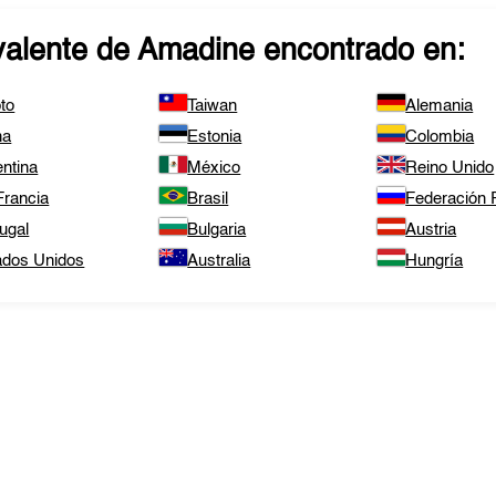
valente de
Amadine
encontrado en:
to
Taiwan
Alemania
na
Estonia
Colombia
ntina
México
Reino Unido
Francia
Brasil
Federación
ugal
Bulgaria
Austria
ados Unidos
Australia
Hungría