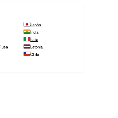
Japón
India
Italia
 Rusa
Letonia
Chile