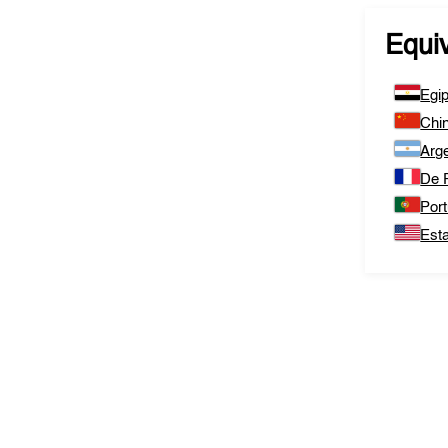
Equi
Egip
Chi
Arge
De 
Port
Est