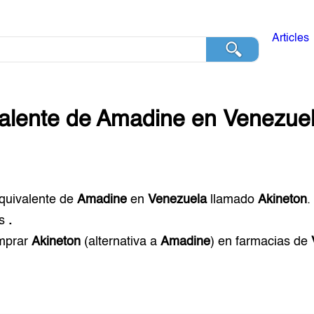
Articles
alente de
Amadine
en
Venezue
equivalente de
Amadine
en
Venezuela
llamado
Akineton
.
s
.
mprar
Akineton
(alternativa a
Amadine
) en farmacias de