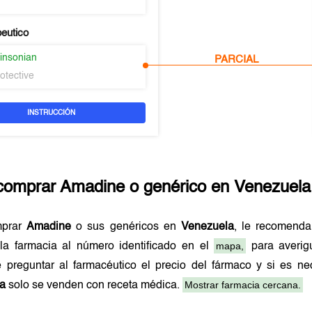
peutico
kinsonian
PARCIAL
otective
INSTRUCCIÓN
comprar
Amadine
o genérico en
Venezuela
mprar
Amadine
o sus genéricos en
Venezuela
, le recomend
mapa,
la farmacia al número identificado en el
para averigu
 preguntar al farmacéutico el precio del fármaco y si es n
Mostrar farmacia cercana.
a
solo se venden con receta médica.