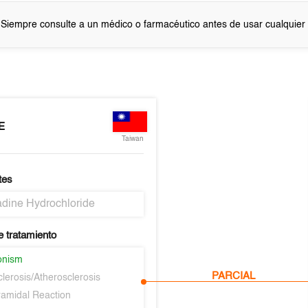
 Siempre consulte a un médico o farmacéutico antes de usar cualquie
E
Taiwan
tes
dine Hydrochloride
e tratamiento
onism
PARCIAL
clerosis/Atherosclerosis
ramidal Reaction