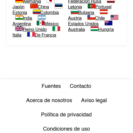
Alemania
Federación Rusa
Japón
China
Letonia
Portugal
Estonia
Colombia
Bulgaria
India
Austria
Chile
Argentina
México
Estados Unidos
Reino Unido
Australia
Hungría
Italia
De Francia
Fuentes
Contacto
Acerca de nosotros
Aviso legal
Política de privacidad
Condiciones de uso