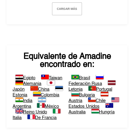
CARGAR MÁS
Equivalente de
Amadine
encontrado en:
Egipto
Taiwan
Brasil
Alemania
Federación Rusa
Japón
China
Letonia
Portugal
Estonia
Colombia
Bulgaria
India
Austria
Chile
Argentina
México
Estados Unidos
Reino Unido
Australia
Hungría
Italia
De Francia