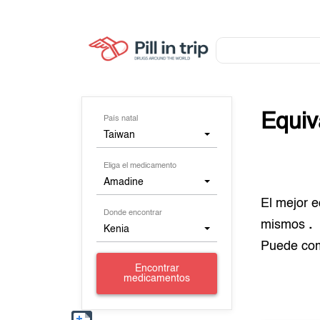
Equiv
País natal
Taiwan
Eliga el medicamento
Amadine
El mejor 
Donde encontrar
mismos
.
Kenia
Puede co
Encontrar
medicamentos