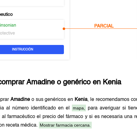
peutico
kinsonian
PARCIAL
otective
INSTRUCCIÓN
comprar
Amadine
o genérico en
Kenia
mprar
Amadine
o sus genéricos en
Kenia
, le recomendamos co
mapa,
cia al número identificado en el
para averiguar si tie
 al farmacéutico el precio del fármaco y si es necesaria una
Mostrar farmacia cercana.
on receta médica.