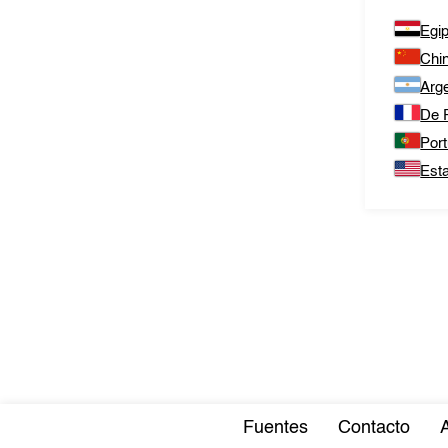
Egip
Chi
Arge
De 
Port
Est
Fuentes
Contacto