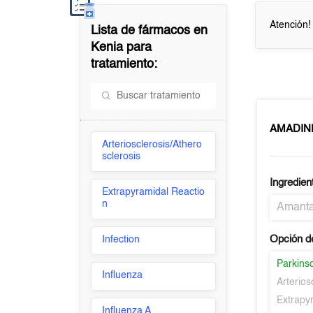
Atención!
Lista de fármacos en
Kenia
para
tratamiento:
AMADIN
Arteriosclerosis/Athero
sclerosis
Ingredien
Extrapyramidal Reactio
n
Amanta
Opción d
Infection
Parkins
Influenza
Arterios
Extrapy
Influenza A