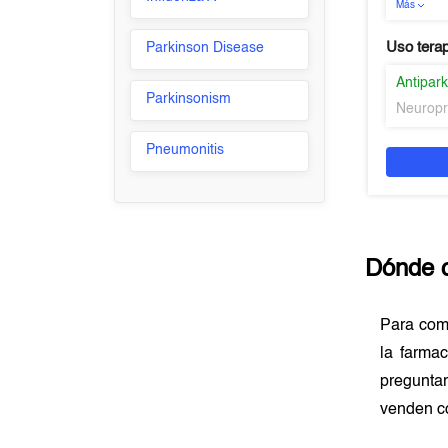
Más
Uso tera
Parkinson Disease
Antipar
Parkinsonism
Neuropr
Pneumonitis
Dónde 
Para co
la farma
preguntar
venden c