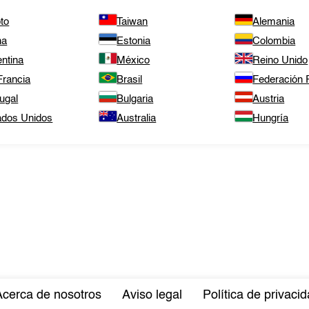
to
Taiwan
Alemania
na
Estonia
Colombia
ntina
México
Reino Unido
Francia
Brasil
Federación
ugal
Bulgaria
Austria
ados Unidos
Australia
Hungría
Acerca de nosotros
Aviso legal
Política de privaci