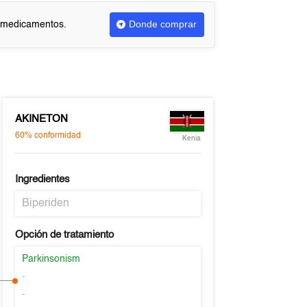
Donde comprar
r medicamentos.
AKINETON
60%
conformidad
Kenia
Ingredientes
Biperiden
Opción de tratamiento
Parkinsonism
-
-