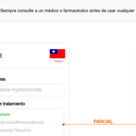
 Siempre consulte a un médico o farmacéutico antes de usar cualquie
E
Taiwan
tes
dine Hydrochloride
e tratamiento
onism
PARCIAL
clerosis/Atherosclerosis
ramidal Reaction