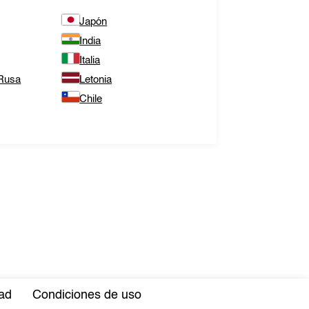
Japón
India
Italia
 Rusa
Letonia
Chile
dad
Condiciones de uso