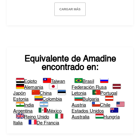
CARGAR MÁS
Equivalente de
Amadine
encontrado en:
Egipto
Taiwan
Brasil
Alemania
Federación Rusa
Japón
China
Letonia
Portugal
Estonia
Colombia
Bulgaria
India
Austria
Chile
Argentina
México
Estados Unidos
Reino Unido
Australia
Hungría
Italia
De Francia