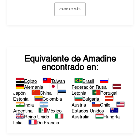
CARGAR MÁS
Equivalente de
Amadine
encontrado en:
Egipto
Taiwan
Brasil
Alemania
Federación Rusa
Japón
China
Letonia
Portugal
Estonia
Colombia
Bulgaria
India
Austria
Chile
Argentina
México
Estados Unidos
Reino Unido
Australia
Hungría
Italia
De Francia