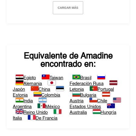
CARGAR MÁS
Equivalente de
Amadine
encontrado en:
Egipto
Taiwan
Brasil
Alemania
Federación Rusa
Japón
China
Letonia
Portugal
Estonia
Colombia
Bulgaria
India
Austria
Chile
Argentina
México
Estados Unidos
Reino Unido
Australia
Hungría
Italia
De Francia