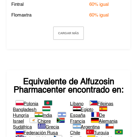
Fintral
60%
igual
Flomaxtra
60%
igual
CARGAR MÁS
Equivalente de
Alfuzosin
Pharmacenter
encontrado en:
Polonia
Líbano
Filipinas
Bangladesh
Egipto
Hungría
India
España
De
Israel
Chipre
Francia
Alemania
Sudáfrica
Grecia
Argentina
Federación Rusa
Chile
Turquía