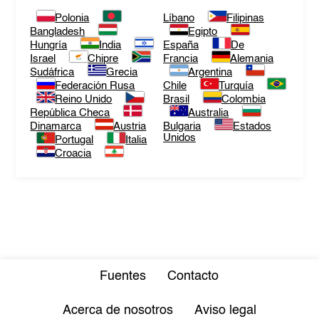
Polonia
Líbano
Filipinas
Bangladesh
Egipto
Hungría
India
España
De
Israel
Chipre
Francia
Alemania
Sudáfrica
Grecia
Argentina
Federación Rusa
Chile
Turquía
Reino Unido
Brasil
Colombia
República Checa
Australia
Dinamarca
Austria
Bulgaria
Estados
Unidos
Portugal
Italia
Croacia
Fuentes
Contacto
Acerca de nosotros
Aviso legal