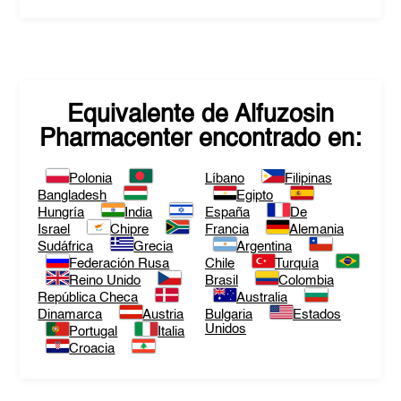
Equivalente de
Alfuzosin
Pharmacenter
encontrado en:
Polonia
Líbano
Filipinas
Bangladesh
Egipto
Hungría
India
España
De
Israel
Chipre
Francia
Alemania
Sudáfrica
Grecia
Argentina
Federación Rusa
Chile
Turquía
Reino Unido
Brasil
Colombia
República Checa
Australia
Dinamarca
Austria
Bulgaria
Estados
Unidos
Portugal
Italia
Croacia