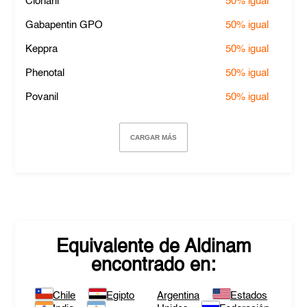
Clonaril
50%
igual
Gabapentin GPO
50%
igual
Keppra
50%
igual
Phenotal
50%
igual
Povanil
50%
igual
CARGAR MÁS
Equivalente de
Aldinam
encontrado en:
Chile
Egipto
Argentina
Estados