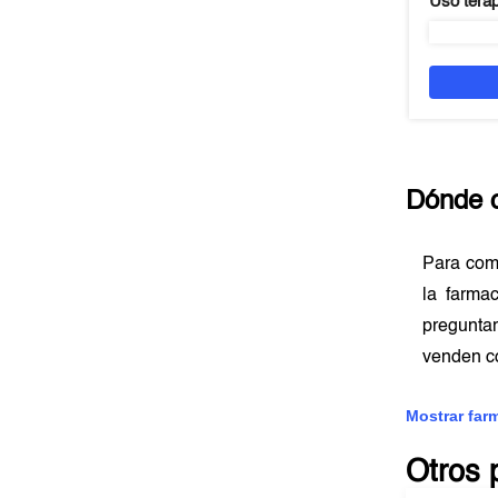
Uso tera
Dónde 
Para com
la farma
preguntar
venden c
Mostrar far
Otros 