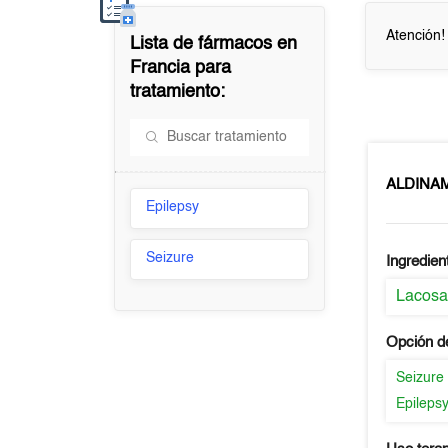
Atención!
Lista de fármacos en
Francia
para
tratamiento:
ALDINA
Epilepsy
Seizure
Ingredien
Lacos
Opción d
Seizure
Epileps