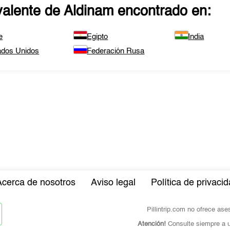
valente de
Aldinam
encontrado en:
e
Egipto
India
ados Unidos
Federación Rusa
Acerca de nosotros
Aviso legal
Política de privaci
Pillintrip.com no ofrece as
Atención!
Consulte siempre a u