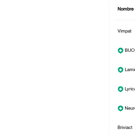
Nombre
Vimpat
BUC
Lamic
Lyric
Neuro
Briviact