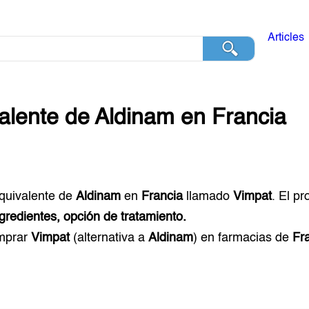
Articles
alente de
Aldinam
en
Francia
equivalente de
Aldinam
en
Francia
llamado
Vimpat
. El p
ngredientes, opción de tratamiento.
mprar
Vimpat
(alternativa a
Aldinam
) en farmacias de
Fr