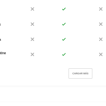
x
a
tine
CARGAR MÁS