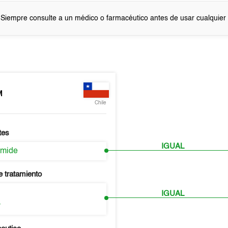
 Siempre consulte a un médico o farmacéutico antes de usar cualquie
M
Chile
tes
IGUAL
amide
e tratamiento
IGUAL
y