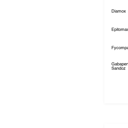
Diamox
Epitoma
Fycomp
Gabapen
Sandoz