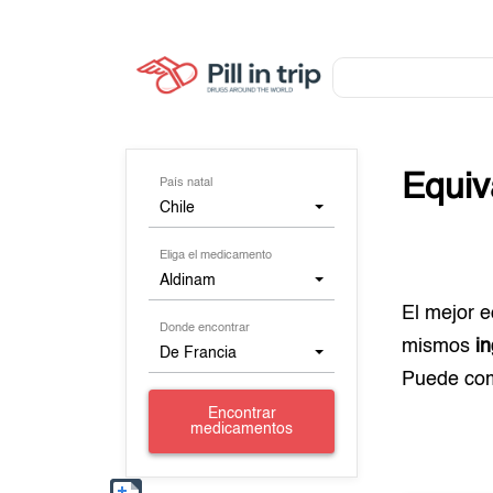
Equiv
País natal
Chile
Eliga el medicamento
Aldinam
El mejor 
Donde encontrar
mismos
i
De Francia
Puede co
Encontrar
medicamentos