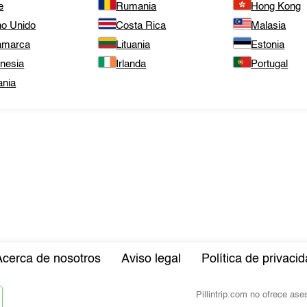
e
Rumania
Hong Kong
no Unido
Costa Rica
Malasia
amarca
Lituania
Estonia
onesia
Irlanda
Portugal
ania
Acerca de nosotros
Aviso legal
Política de privaci
Pillintrip.com no ofrece as