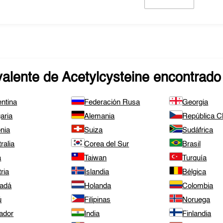
valente de
Acetylcysteine
encontrado
ntina
Federación Rusa
Georgia
aria
Alemania
República 
nia
Suiza
Sudáfrica
ralia
Corea del Sur
Brasil
a
Taiwan
Turquía
ria
Islandia
Bélgica
adá
Holanda
Colombia
ú
Filipinas
Noruega
ador
India
Finlandia