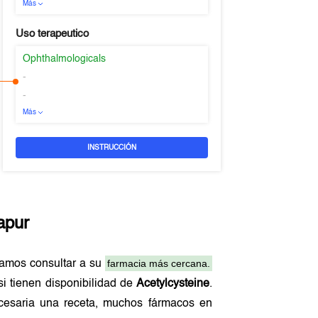
Más
Uso terapeutico
Ophthalmologicals
-
-
Más
INSTRUCCIÓN
apur
farmacia más cercana.
damos consultar a su
si tienen disponibilidad de
Acetylcysteine
.
ecesaria una receta, muchos fármacos en