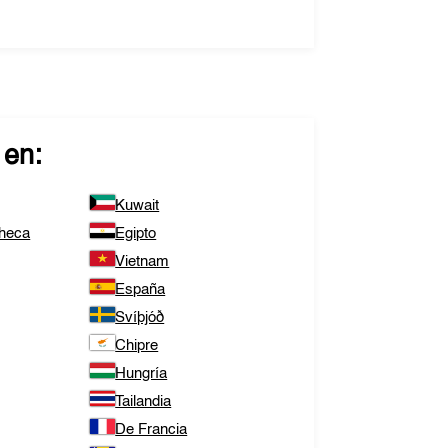
 en:
Kuwait
Checa
Egipto
Vietnam
España
Svíþjóð
Chipre
Hungría
Tailandia
De Francia