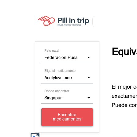
Equiv
País natal
Federación Rusa
Eliga el medicamento
Acetylcysteine
El mejor 
Donde encontrar
exactamen
Singapur
Puede co
Encontrar
medicamentos