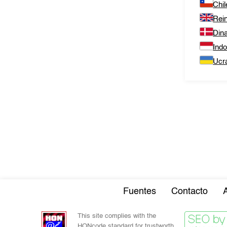
Chil
Rei
Din
Ind
Ucr
Fuentes
Contacto
This site complies with the
HONcode standard for trustworth