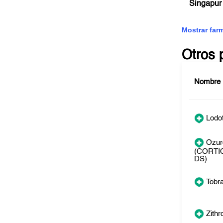
Singapur
Mostrar far
Otros 
Nombre
Lodo
Ozur
(CORTI
DS)
Tobr
Zith