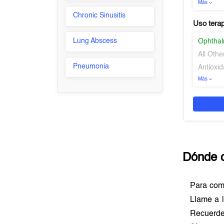
Más
Chronic Sinusitis
Uso tera
Lung Abscess
Ophthal
All Oth
Pneumonia
Antioxid
Más
Dónde 
Para co
Llame a l
Recuerde