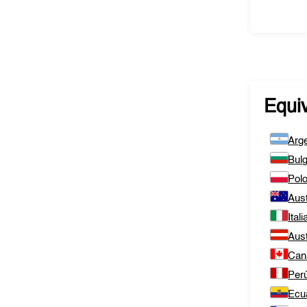
Equi
Arge
Bulg
Polo
Aust
Itali
Aust
Can
Per
Ecu