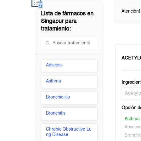
Atención!
Lista de fármacos en
Singapur
para
tratamiento:
ACETYL
Abscess
Asthma
Ingredien
Acetylc
Bronchiolitis
Opción d
Bronchitis
Asthma
Absces
Chronic Obstructive Lu
ng Disease
Bronchio