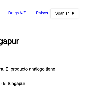
Drugs A-Z
Países
Spanish
gapur
ra
. El producto análogo tiene
s de
Singapur
.