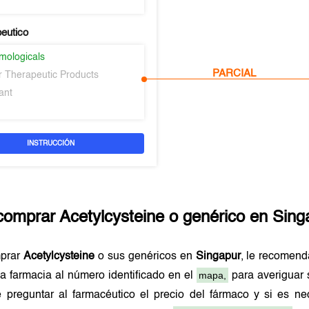
peutico
mologicals
PARCIAL
er Therapeutic Products
ant
INSTRUCCIÓN
comprar
Acetylcysteine
o genérico en
Sing
mprar
Acetylcysteine
o sus genéricos en
Singapur
, le recomen
mapa,
a farmacia al número identificado en el
para averiguar 
 preguntar al farmacéutico el precio del fármaco y si es n