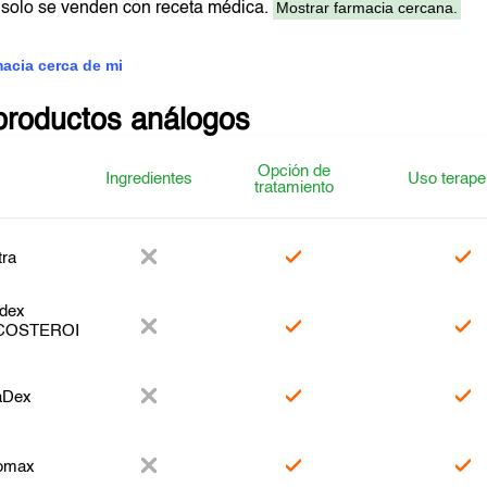
Mostrar farmacia cercana.
solo se venden con receta médica.
macia cerca de mi
productos análogos
Opción de
Ingredientes
Uso terape
tratamiento
tra
dex
COSTEROI
aDex
romax