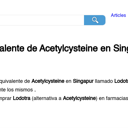
Articles
alente de
Acetylcysteine
en
Sin
equivalente de
Acetylcysteine
en
Singapur
llamado
Lodot
te los mismos
.
mprar
Lodotra
(alternativa a
Acetylcysteine
) en farmacia