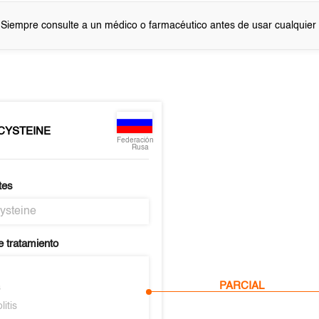
 Siempre consulte a un médico o farmacéutico antes de usar cualquie
CYSTEINE
Federación
Rusa
tes
ysteine
e tratamiento
PARCIAL
s
litis