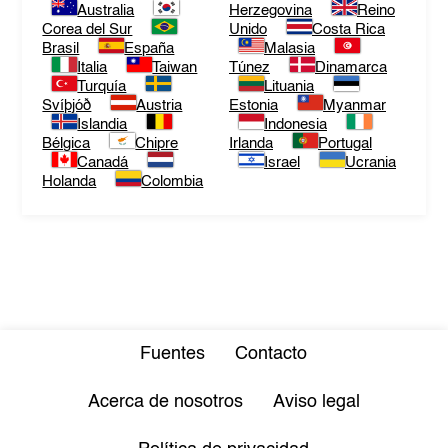
Australia
Herzegovina
Reino
Corea del Sur
Unido
Costa Rica
Brasil
España
Malasia
Italia
Taiwan
Túnez
Dinamarca
Turquía
Lituania
Svíþjóð
Austria
Estonia
Myanmar
Islandia
Indonesia
Bélgica
Chipre
Irlanda
Portugal
Canadá
Israel
Ucrania
Holanda
Colombia
Fuentes
Contacto
Acerca de nosotros
Aviso legal