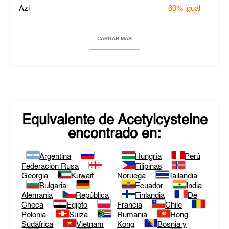
Azi
60%
igual
CARGAR MÁS
Equivalente de
Acetylcysteine
encontrado en:
Argentina
Hungría
Perú
Federación Rusa
Filipinas
Georgia
Kuwait
Noruega
Tailandia
Bulgaria
Ecuador
India
Alemania
República
Finlandia
De
Checa
Egipto
Francia
Chile
Polonia
Suiza
Rumania
Hong
Sudáfrica
Vietnam
Kong
Bosnia y