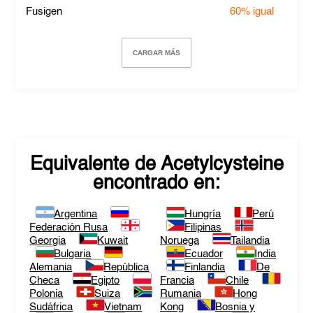
Fusigen
60%
igual
CARGAR MÁS
Equivalente de
Acetylcysteine
encontrado en:
Argentina
Hungría
Perú
Federación Rusa
Filipinas
Georgia
Kuwait
Noruega
Tailandia
Bulgaria
Ecuador
India
Alemania
República
Finlandia
De
Checa
Egipto
Francia
Chile
Polonia
Suiza
Rumania
Hong
Sudáfrica
Vietnam
Kong
Bosnia y