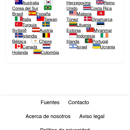
Australia
Herzegovina
Reino
Corea del Sur
Unido
Costa Rica
Brasil
España
Malasia
Italia
Taiwan
Túnez
Dinamarca
Turquía
Lituania
Svíþjóð
Austria
Estonia
Myanmar
Islandia
Indonesia
Bélgica
Chipre
Irlanda
Portugal
Canadá
Israel
Ucrania
Holanda
Colombia
Fuentes
Contacto
Acerca de nosotros
Aviso legal