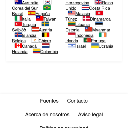
Australia
Herzegovina
Reino
Corea del Sur
Unido
Costa Rica
Brasil
España
Malasia
Italia
Taiwan
Túnez
Dinamarca
Turquía
Lituania
Svíþjóð
Austria
Estonia
Myanmar
Islandia
Indonesia
Bélgica
Chipre
Irlanda
Portugal
Canadá
Israel
Ucrania
Holanda
Colombia
Fuentes
Contacto
Acerca de nosotros
Aviso legal