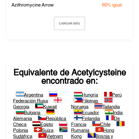
Azithromycine Arrow
60%
igual
CARGAR MÁS
Equivalente de
Acetylcysteine
encontrado en:
Argentina
Hungría
Perú
Federación Rusa
Filipinas
Georgia
Kuwait
Noruega
Tailandia
Bulgaria
Ecuador
India
Alemania
República
Finlandia
De
Checa
Egipto
Francia
Chile
Polonia
Suiza
Rumania
Hong
Sudáfrica
Vietnam
Kong
Bosnia y