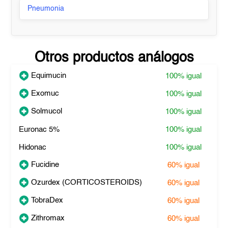
Pneumonia
Otros productos análogos
Equimucin
100%
igual
Exomuc
100%
igual
Solmucol
100%
igual
Euronac 5%
100%
igual
Hidonac
100%
igual
Fucidine
60%
igual
Ozurdex (CORTICOSTEROIDS)
60%
igual
TobraDex
60%
igual
Zithromax
60%
igual