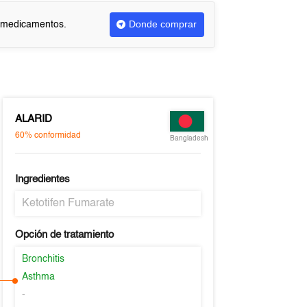
Donde comprar
r medicamentos.
ALARID
60%
conformidad
Bangladesh
Ingredientes
Ketotifen Fumarate
Opción de tratamiento
Bronchitis
Asthma
-