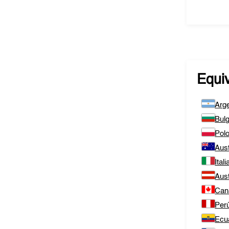
Equi
Arge
Bulg
Polo
Aust
Itali
Aust
Can
Per
Ecu