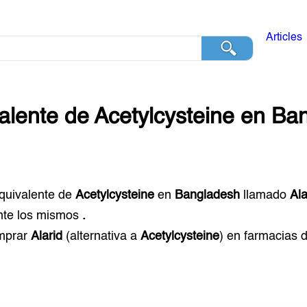
Articles
alente de
Acetylcysteine
en
Ban
equivalente de
Acetylcysteine
en
Bangladesh
llamado
Ala
te los mismos
.
mprar
Alarid
(alternativa a
Acetylcysteine
) en farmacias 