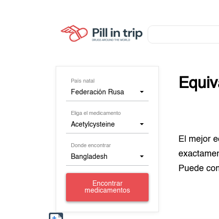
Equiv
País natal
Federación Rusa
Eliga el medicamento
Acetylcysteine
El mejor 
Donde encontrar
exactamen
Bangladesh
Puede co
Encontrar
medicamentos