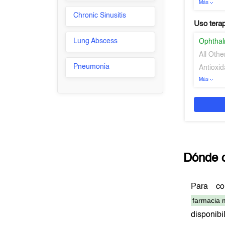
Más
Chronic Sinusitis
Uso tera
Lung Abscess
Ophthal
All Oth
Pneumonia
Antioxid
Más
Dónde 
Para c
farmacia 
disponib