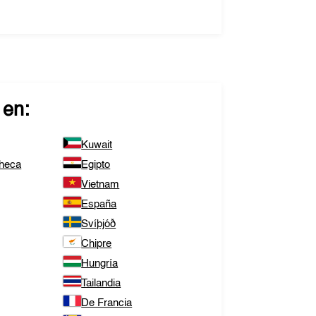
 en:
Kuwait
Checa
Egipto
Vietnam
España
Svíþjóð
Chipre
Hungría
Tailandia
De Francia