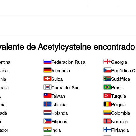
valente de
Acetylcysteine
encontrado
ntina
Federación Rusa
Georgia
aria
Alemania
República 
nia
Suiza
Sudáfrica
ralia
Corea del Sur
Brasil
a
Taiwan
Turquía
ria
Islandia
Bélgica
adá
Holanda
Colombia
ú
Filipinas
Noruega
ador
India
Finlandia