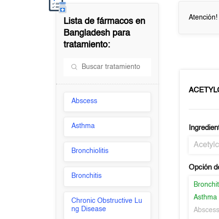
Atención!
Lista de fármacos en
Bangladesh
para
tratamiento:
ACETYL
Abscess
Asthma
Ingredien
Acetylc
Bronchiolitis
Opción d
Bronchitis
Bronchit
Asthma
Chronic Obstructive Lu
ng Disease
Absces