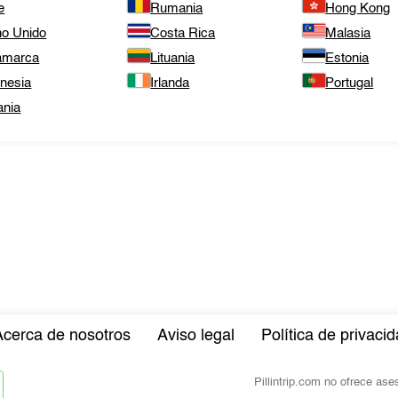
e
Rumania
Hong Kong
no Unido
Costa Rica
Malasia
amarca
Lituania
Estonia
onesia
Irlanda
Portugal
ania
Acerca de nosotros
Aviso legal
Política de privaci
Pillintrip.com no ofrece as