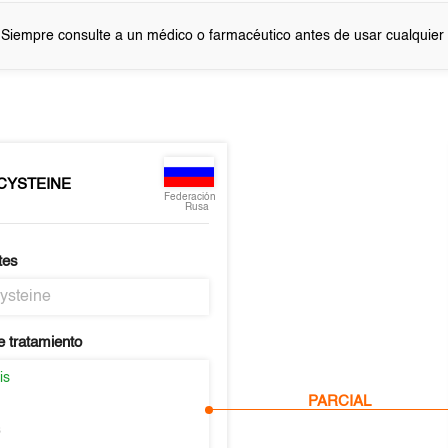
 Siempre consulte a un médico o farmacéutico antes de usar cualquie
CYSTEINE
Federación
Rusa
tes
ysteine
e tratamiento
is
PARCIAL
s