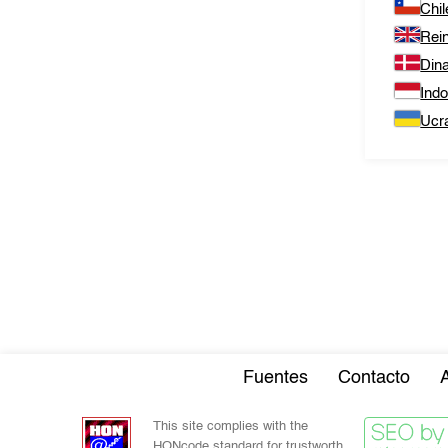
Chil
Rei
Din
Ind
Ucr
Fuentes
Contacto
This site complies with the
HONcode standard for trustworth