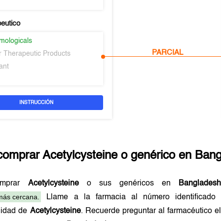
peutico
mologicals
PARCIAL
er Therapeutic Products
ant
INSTRUCCIÓN
comprar
Acetylcysteine
o genérico en
Bang
omprar
Acetylcysteine
o sus genéricos en
Banglades
más cercana.
Llame a la farmacia al número identificad
ilidad de
Acetylcysteine
. Recuerde preguntar al farmacéutico el