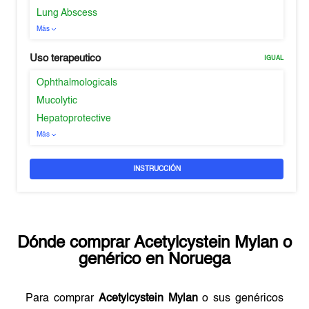
Lung Abscess
Más
Uso terapeutico
IGUAL
Ophthalmologicals
Mucolytic
Hepatoprotective
Más
INSTRUCCIÓN
Dónde comprar
Acetylcystein Mylan
o
genérico en
Noruega
Para comprar
Acetylcystein Mylan
o sus genéricos