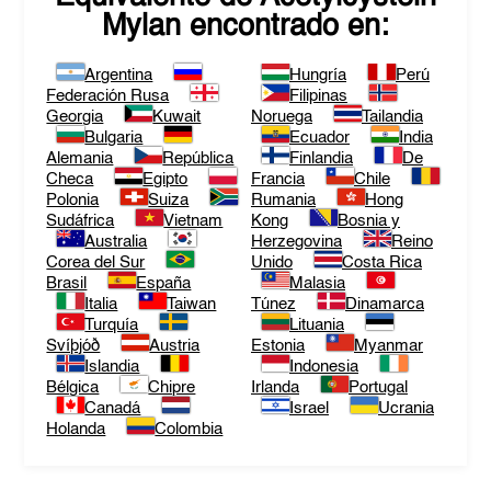
Mylan
encontrado en:
Argentina
Hungría
Perú
Federación Rusa
Filipinas
Georgia
Kuwait
Noruega
Tailandia
Bulgaria
Ecuador
India
Alemania
República
Finlandia
De
Checa
Egipto
Francia
Chile
Polonia
Suiza
Rumania
Hong
Sudáfrica
Vietnam
Kong
Bosnia y
Australia
Herzegovina
Reino
Corea del Sur
Unido
Costa Rica
Brasil
España
Malasia
Italia
Taiwan
Túnez
Dinamarca
Turquía
Lituania
Svíþjóð
Austria
Estonia
Myanmar
Islandia
Indonesia
Bélgica
Chipre
Irlanda
Portugal
Canadá
Israel
Ucrania
Holanda
Colombia