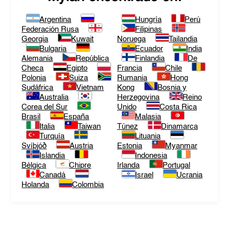
Argentina
Hungría
Perú
Federación Rusa
Filipinas
Georgia
Kuwait
Noruega
Tailandia
Bulgaria
Ecuador
India
Alemania
República
Finlandia
De
Checa
Egipto
Francia
Chile
Polonia
Suiza
Rumania
Hong
Sudáfrica
Vietnam
Kong
Bosnia y
Australia
Herzegovina
Reino
Corea del Sur
Unido
Costa Rica
Brasil
España
Malasia
Italia
Taiwan
Túnez
Dinamarca
Turquía
Lituania
Svíþjóð
Austria
Estonia
Myanmar
Islandia
Indonesia
Bélgica
Chipre
Irlanda
Portugal
Canadá
Israel
Ucrania
Holanda
Colombia