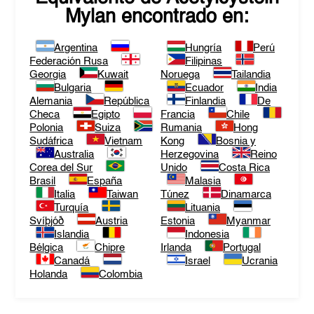
Mylan
encontrado en:
Argentina
Hungría
Perú
Federación Rusa
Filipinas
Georgia
Kuwait
Noruega
Tailandia
Bulgaria
Ecuador
India
Alemania
República
Finlandia
De
Checa
Egipto
Francia
Chile
Polonia
Suiza
Rumania
Hong
Sudáfrica
Vietnam
Kong
Bosnia y
Australia
Herzegovina
Reino
Corea del Sur
Unido
Costa Rica
Brasil
España
Malasia
Italia
Taiwan
Túnez
Dinamarca
Turquía
Lituania
Svíþjóð
Austria
Estonia
Myanmar
Islandia
Indonesia
Bélgica
Chipre
Irlanda
Portugal
Canadá
Israel
Ucrania
Holanda
Colombia