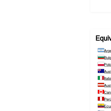
Equi
Arge
Bulg
Polo
Aust
Itali
Aust
Can
Per
Ecu