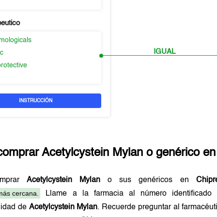
peutico
mologicals
IGUAL
ic
rotective
INSTRUCCIÓN
comprar
Acetylcystein Mylan
o genérico e
omprar
Acetylcystein Mylan
o sus genéricos en
Chipr
más cercana.
Llame a la farmacia al número identificad
lidad de
Acetylcystein Mylan
. Recuerde preguntar al farmacéuti