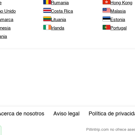
e
Rumania
Hong Kong
no Unido
Costa Rica
Malasia
amarca
Lituania
Estonia
onesia
Irlanda
Portugal
ania
Acerca de nosotros
Aviso legal
Política de privaci
Pillintrip.com no ofrece as