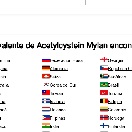
valente de
Acetylcystein Mylan
encont
ntina
Federación Rusa
Georgia
aria
Alemania
República 
nia
Suiza
Sudáfrica
ralia
Corea del Sur
Brasil
a
Taiwan
Turquía
ria
Islandia
Bélgica
adá
Holanda
Colombia
ú
Filipinas
Noruega
ador
India
Finlandia