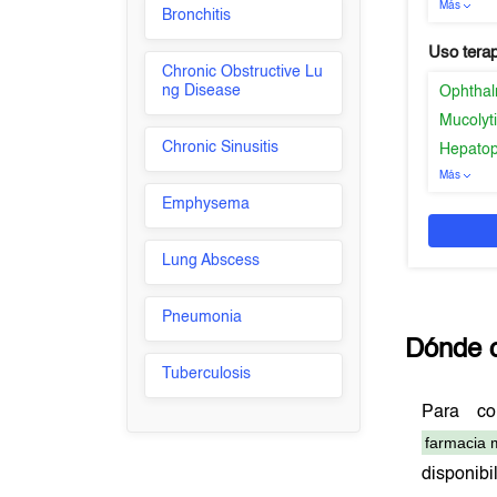
Más
Bronchitis
Uso tera
Chronic Obstructive Lu
ng Disease
Ophthal
Mucolyt
Chronic Sinusitis
Hepatop
Más
Emphysema
Lung Abscess
Pneumonia
Dónde 
Tuberculosis
Para c
farmacia 
disponibi