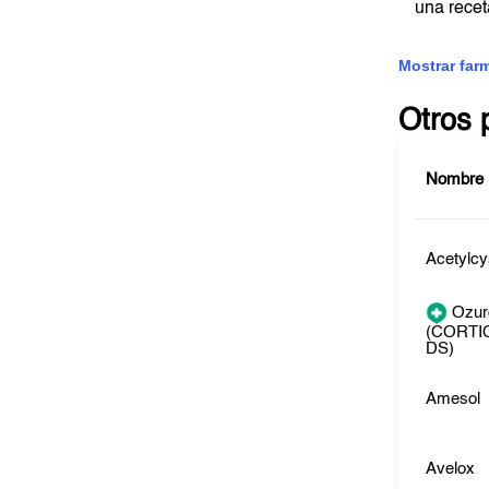
una rece
Mostrar far
Otros 
Nombre
Acetylcy
Ozur
(CORTI
DS)
Amesol
Avelox