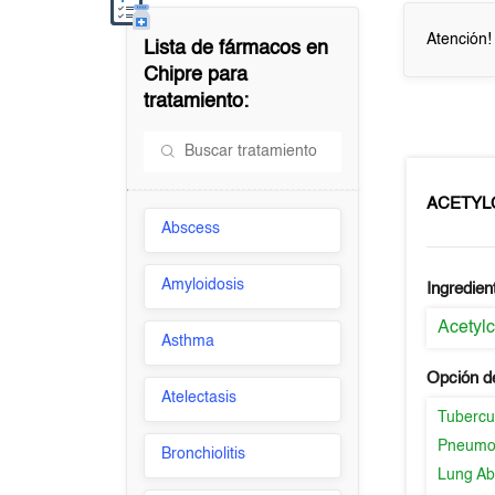
Atención!
Lista de fármacos en
Chipre
para
tratamiento:
ACETYL
Abscess
Amyloidosis
Ingredien
Acetylc
Asthma
Opción d
Atelectasis
Tubercu
Pneumo
Bronchiolitis
Lung Ab