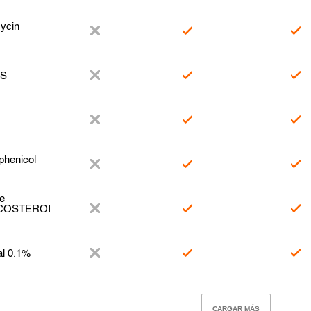
ycin
-S
phenicol
pe
COSTEROI
al 0.1%
CARGAR MÁS