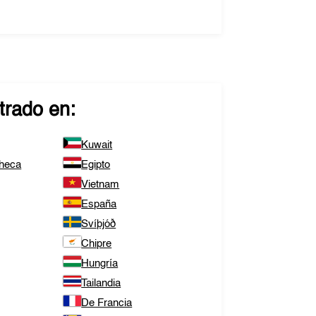
rado en:
Kuwait
Checa
Egipto
Vietnam
España
Svíþjóð
Chipre
Hungría
Tailandia
De Francia