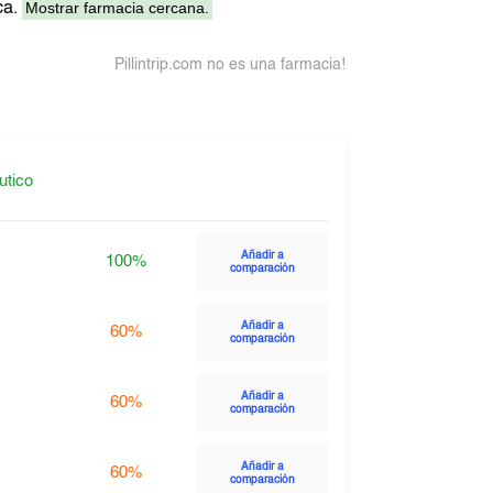
Mostrar farmacia cercana.
ca.
Pillintrip.com no es una farmacia!
utico
Añadir a
100%
comparación
Añadir a
60%
comparación
Añadir a
60%
comparación
Añadir a
60%
comparación