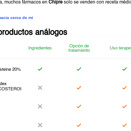
ta, muchos fármacos en
Chipre
solo se venden con receta médi
macia cerca de mi
productos análogos
Opción de
Ingredientes
Uso terape
tratamiento
steine 20%
dex
COSTEROI