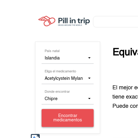
Equiv
País natal
Islandia
Eliga el medicamento
Acetylcystein Mylan
El mejor 
Donde encontrar
tiene exa
Chipre
Puede co
Encontrar
medicamentos