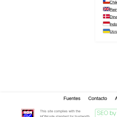
Chil
Rei
Din
Ind
Ucr
Fuentes
Contacto
This site complies with the
HONcode standard for trustworth