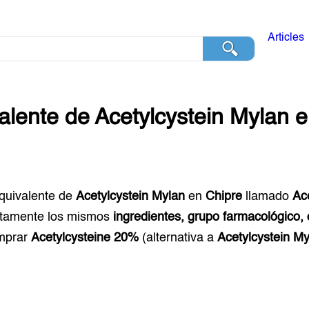
Articles
alente de
Acetylcystein Mylan
e
equivalente de
Acetylcystein Mylan
en
Chipre
llamado
Ac
ctamente los mismos
ingredientes, grupo farmacológico, 
mprar
Acetylcysteine 20%
(alternativa a
Acetylcystein M