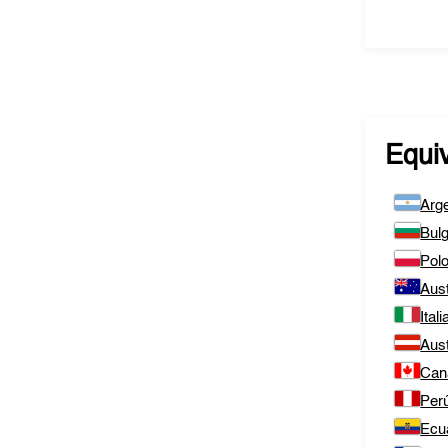
Equi
Arge
Bulg
Polo
Aust
Itali
Aust
Can
Per
Ecu