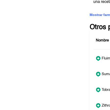
una rece
Mostrar far
Otros 
Nombre
Fluim
Sum
Tobr
Zith