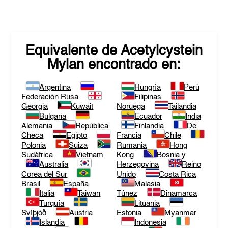
Equivalente de
Acetylcystein
Mylan
encontrado en:
Argentina
Hungría
Perú
Federación Rusa
Filipinas
Georgia
Kuwait
Noruega
Tailandia
Bulgaria
Ecuador
India
Alemania
República
Finlandia
De
Checa
Egipto
Francia
Chile
Polonia
Suiza
Rumania
Hong
Sudáfrica
Vietnam
Kong
Bosnia y
Australia
Herzegovina
Reino
Corea del Sur
Unido
Costa Rica
Brasil
España
Malasia
Italia
Taiwan
Túnez
Dinamarca
Turquía
Lituania
Svíþjóð
Austria
Estonia
Myanmar
Islandia
Indonesia