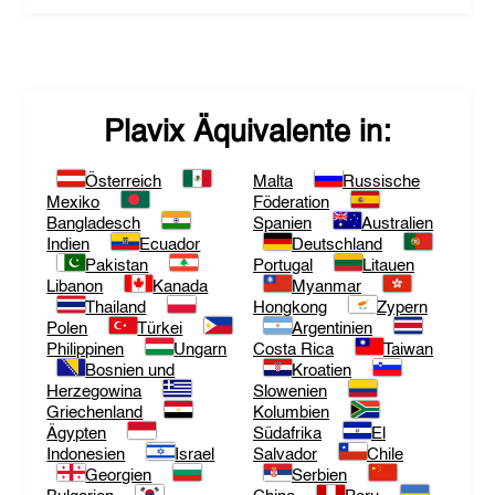
Plavix
Äquivalente in:
Österreich
Malta
Russische
Mexiko
Föderation
Bangladesch
Spanien
Australien
Indien
Ecuador
Deutschland
Pakistan
Portugal
Litauen
Libanon
Kanada
Myanmar
Thailand
Hongkong
Zypern
Polen
Türkei
Argentinien
Philippinen
Ungarn
Costa Rica
Taiwan
Bosnien und
Kroatien
Herzegowina
Slowenien
Griechenland
Kolumbien
Ägypten
Südafrika
El
Indonesien
Israel
Salvador
Chile
Georgien
Serbien