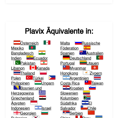
Plavix
Äquivalente in:
Österreich
Malta
Russische
Mexiko
Föderation
Bangladesch
Spanien
Australien
Indien
Ecuador
Deutschland
Pakistan
Portugal
Litauen
Libanon
Kanada
Myanmar
Thailand
Hongkong
Zypern
Polen
Türkei
Argentinien
Philippinen
Ungarn
Costa Rica
Taiwan
Bosnien und
Kroatien
Herzegowina
Slowenien
Griechenland
Kolumbien
Ägypten
Südafrika
El
Indonesien
Israel
Salvador
Chile
Georgien
Serbien