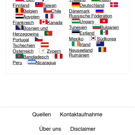
Finnland
Taiwan
Deutschland
Belgien
Chile
Dänemark
Russische Föderation
Ägypten
Ungarn
Frankreich
Kanada
Tunesien
Bulgarien
Bosnien und
Estland
Herzegowina
Mexiko
Südkorea
Portugal
Irland
Tschechien
Neuseeland
Österreich
Zypern
Rumänien
Bangladesch
Peru
Nicaragua
Quellen
Kontaktaufnahme
Über uns
Disclaimer