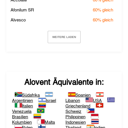
Accolate
60%
gleich
Afonilum SR
60%
gleich
Alvesco
60%
gleich
WEITERE LADEN
Alovent
Äquivalente in:
Südafrika
Spanien
Argentinien
Israel
Libanon
USA
Italien
Griechenland
Venezuela
Schweiz
Brasilien
Philippinen
Kolumbien
Malta
Indonesien
Polen
Thailand
Indien