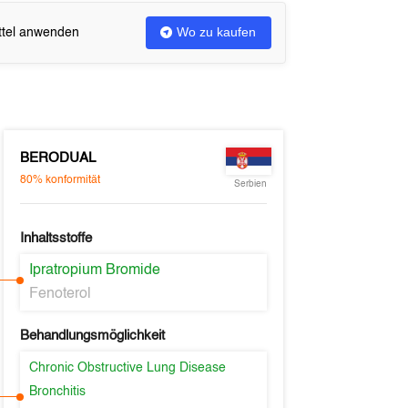
Wo zu kaufen
ittel anwenden
BERODUAL
80%
konformität
Serbien
Inhaltsstoffe
Ipratropium Bromide
Fenoterol
Behandlungsmöglichkeit
Chronic Obstructive Lung Disease
Bronchitis