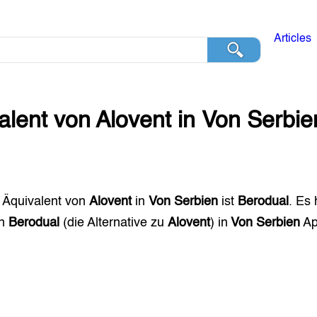
Articles
alent von
Alovent
in
Von Serbie
 Äquivalent von
Alovent
in
Von Serbien
ist
Berodual
. Es 
en
Berodual
(die Alternative zu
Alovent
) in
Von Serbien
Ap