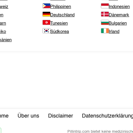
weiz
Philippinen
Indonesien
en
Deutschland
Dänemark
arn
Tunesien
Bulgarien
iko
Südkorea
Irland
änien
ahme
Über uns
Disclaimer
Datenschutzerklärun
Pillintrip.com bietet keine medizini