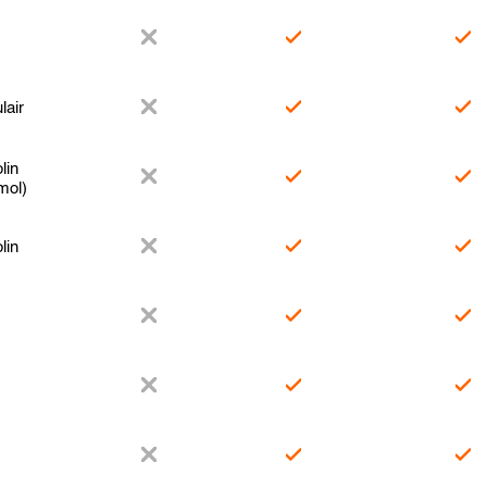
lair
lin
mol)
lin