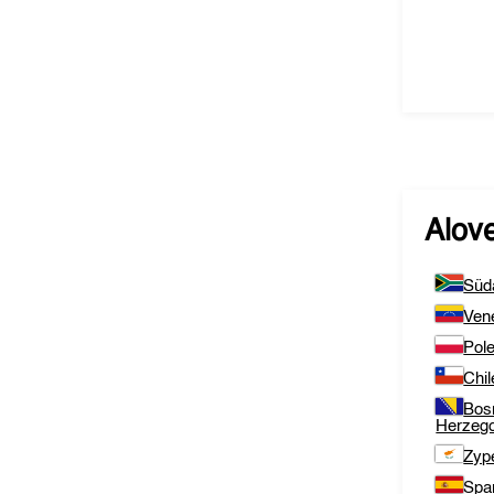
Alov
Süda
Ven
Pol
Chil
Bos
Herzeg
Zyp
Spa