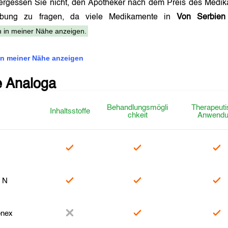
ergessen Sie nicht, den Apotheker nach dem Preis des Medik
eibung zu fragen, da viele Medikamente in
Von Serbien
 in meiner Nähe anzeigen.
n meiner Nähe anzeigen
e Analoga
Behandlungsmögli
Therapeuti
Inhaltsstoffe
chkeit
Anwendu
l
l N
nex