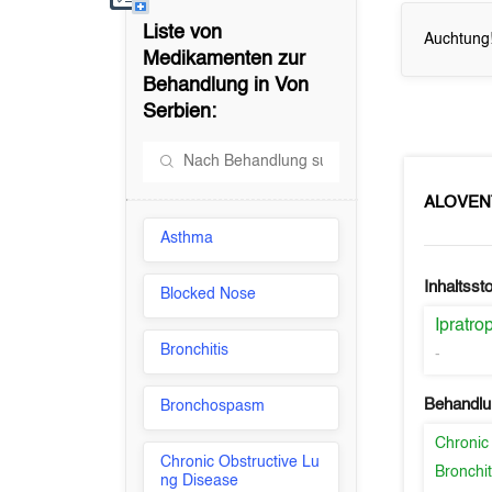
Liste von
Auchtung!
Medikamenten zur
Behandlung in
Von
Serbien
:
ALOVEN
Asthma
Inhaltssto
Blocked Nose
Ipratr
Bronchitis
-
Behandlu
Bronchospasm
Chronic
Chronic Obstructive Lu
Bronchit
ng Disease