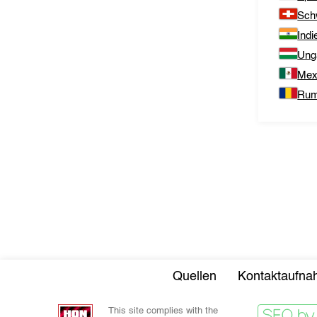
Sch
Indi
Ung
Mex
Rum
Quellen
Kontaktaufn
This site complies with the