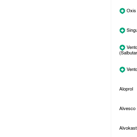
Oxis
Singu
Vento
(Salbuta
Vento
Aloprol
Alvesco
Alvokast