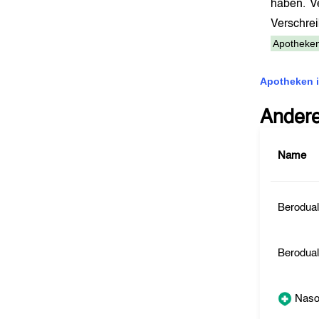
haben. V
Verschr
Apotheken
Apotheken i
Ander
Name
Berodua
Berodua
Naso