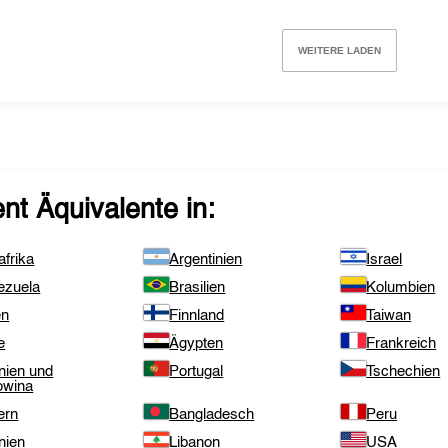
WEITERE LADEN
ent
Äquivalente in:
frika
Argentinien
Israel
ezuela
Brasilien
Kolumbien
en
Finnland
Taiwan
e
Ägypten
Frankreich
nien und
Portugal
Tschechien
owina
ern
Bangladesch
Peru
nien
Libanon
USA