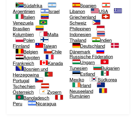
Südafrika
Spanien
Argentinien
Israel
Libanon
USA
Italien
Griechenland
Venezuela
Schweiz
Brasilien
Philippinen
Kolumbien
Malta
Indonesien
Polen
Thailand
Indien
Finnland
Taiwan
Deutschland
Belgien
Chile
Dänemark
Russische Föderation
Ägypten
Ungarn
Frankreich
Kanada
Tunesien
Bulgarien
Bosnien und
Estland
Herzegowina
Mexiko
Südkorea
Portugal
Irland
Tschechien
Neuseeland
Österreich
Zypern
Rumänien
Bangladesch
Peru
Nicaragua